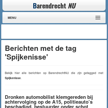
B
arendrecht
NU
MENU
Berichten met de tag
'Spijkenisse'
Bekijk hier alle berichten op BarendrechtNU die zijn getagged met
Spijkenisse
.
Dronken automobilist klemgereden bij
achtervolging op de A15, politieauto’s
beschadigd, bestuurder onder schot