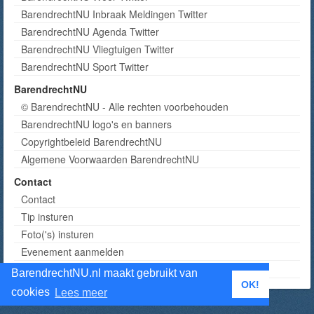
BarendrechtNU Inbraak Meldingen Twitter
BarendrechtNU Agenda Twitter
BarendrechtNU Vliegtuigen Twitter
BarendrechtNU Sport Twitter
BarendrechtNU
© BarendrechtNU - Alle rechten voorbehouden
BarendrechtNU logo's en banners
Copyrightbeleid BarendrechtNU
Algemene Voorwaarden BarendrechtNU
Contact
Contact
Tip insturen
Foto('s) insturen
Evenement aanmelden
Informatie aanvragen adverteren
BarendrechtNU.nl maakt gebruikt van
OK!
cookies
Lees meer