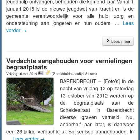
jeugdhulp ontvangen, behouden die komend jaar. Vanaf 1
januari 2015 is de nieuwe jeugdwet van kracht en is de
gemeente verantwoordelijk voor alle hulp, zorg en
ondersteuning aan jongeren en hun ouders. …
Lees
verder
→
Lees meer
Verdachte aangehouden voor vernielingen
begraafplaats
Vrijdag 16 mei 2014
(Gemiddelde leestijd: 51 sec)
BARENDRECHT – [Foto’s] In de
nacht van vrijdag 12 op zaterdag
13 oktober van 2012 werden op
de begraafplaats aan de
Scheldestraat in Barendrecht
diverse graven vernield. Nu,
anderhalf jaar later, is daarvoor
een 28-jarige verdachte uit Spijkenisse aangehouden. In
…
Lees verder
→