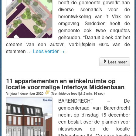
heeft de gemeente gewerkt aan
diverse scenario’s voor de
herontwikkeling van ’t Vlak en
omgeving. Sindsdien heeft de
gemeente ook twee enquêtes
gehouden. “Daaruit bleek dat het
creëren van een autovrij verblijfsplein 60% van de
stemmen …
Lees verder
→
Lees meer
11 appartementen en winkelruimte op
locatie voormalige Intertoys Middenbaan
Vrijdag 4 december 2020
(Gemiddelde leestijd: 2 min, 16 sec)
BARENDRECHT – De
gemeenteraad van Barendrecht
neemt op dinsdag 15 december
een besluit over de plannen voor
nieuwbouw op de locatie
Middenbaan 64. Op deze locatie