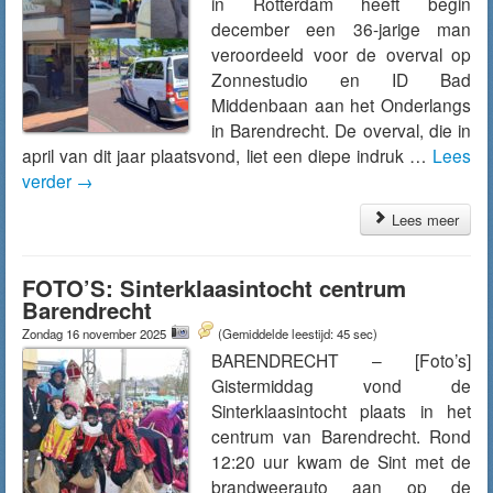
in Rotterdam heeft begin
december een 36-jarige man
veroordeeld voor de overval op
Zonnestudio en ID Bad
Middenbaan aan het Onderlangs
in Barendrecht. De overval, die in
april van dit jaar plaatsvond, liet een diepe indruk …
Lees
verder
→
Lees meer
FOTO’S: Sinterklaasintocht centrum
Barendrecht
Zondag 16 november 2025
(Gemiddelde leestijd: 45 sec)
BARENDRECHT – [Foto’s]
Gistermiddag vond de
Sinterklaasintocht plaats in het
centrum van Barendrecht. Rond
12:20 uur kwam de Sint met de
brandweerauto aan op de