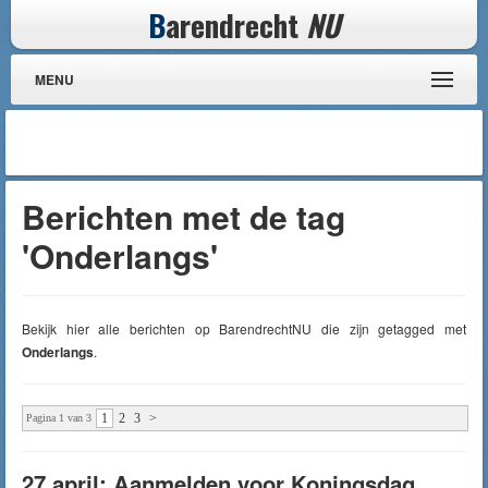
B
arendrecht
NU
MENU
Berichten met de tag
'Onderlangs'
Bekijk hier alle berichten op BarendrechtNU die zijn getagged met
Onderlangs
.
1
2
3
>
Pagina 1 van 3
27 april: Aanmelden voor Koningsdag