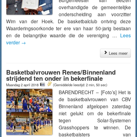
Burgemeester Van Belzen
overhandigde de gemeentelijke
onderscheiding aan voorzitter
Wim van der Hoek. De basketbalclub ontving deze
Waarderingsoorkonde ter ere van haar 50-jarig bestaan
en de belangrijke waarde die de vereniging …
Lees
verder
→
Lees meer
Basketbalvrouwen Renes/Binnenland
strijdend ten onder in bekerfinale
Maandag 2 april 2018
(Gemiddelde leestijd: 2 min, 50 sec)
BARENDRECHT – [Foto’s] Het is
de basketbalvrouwen van CBV
Binnenland afgelopen zaterdag
niet gelukt om de bekerfinale
tegen Solar-Systemen
Grasshoppers te winnen. De
basketbalsters van