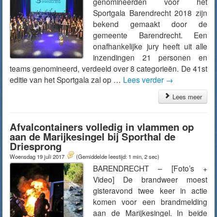
genomineerden voor het
Sportgala Barendrecht 2018 zijn
bekend gemaakt door de
gemeente Barendrecht. Een
onafhankelijke jury heeft uit alle
inzendingen 21 personen en
teams genomineerd, verdeeld over 8 categorieën. De 41st
editie van het Sportgala zal op …
Lees verder
→
Lees meer
Afvalcontainers volledig in vlammen op
aan de Marijkesingel bij Sporthal de
Driesprong
Woensdag 19 juli 2017
(Gemiddelde leestijd: 1 min, 2 sec)
BARENDRECHT – [Foto’s +
Video] De brandweer moest
gisteravond twee keer in actie
komen voor een brandmelding
aan de Marijkesingel. In beide