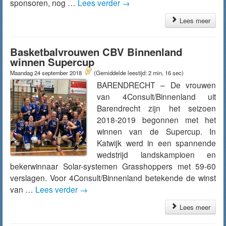
sponsoren, nog …
Lees verder
→
Lees meer
Basketbalvrouwen CBV Binnenland
winnen Supercup
Maandag 24 september 2018
(Gemiddelde leestijd: 2 min, 16 sec)
BARENDRECHT – De vrouwen
van 4Consult/Binnenland uit
Barendrecht zijn het seizoen
2018-2019 begonnen met het
winnen van de Supercup. In
Katwijk werd in een spannende
wedstrijd landskampioen en
bekerwinnaar Solar-systemen Grasshoppers met 59-60
verslagen. Voor 4Consult/Binnenland betekende de winst
van …
Lees verder
→
Lees meer