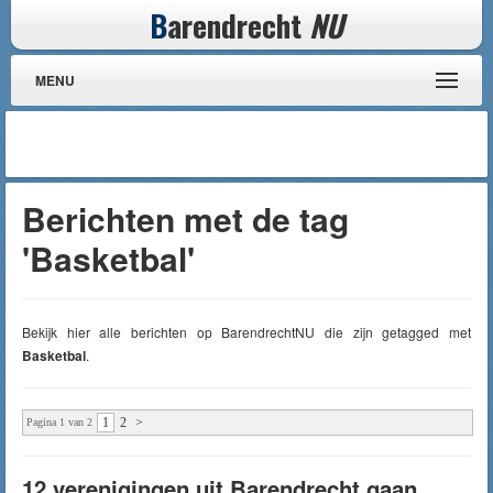
B
arendrecht
NU
MENU
Berichten met de tag
'Basketbal'
Bekijk hier alle berichten op BarendrechtNU die zijn getagged met
Basketbal
.
1
2
>
Pagina 1 van 2
12 verenigingen uit Barendrecht gaan