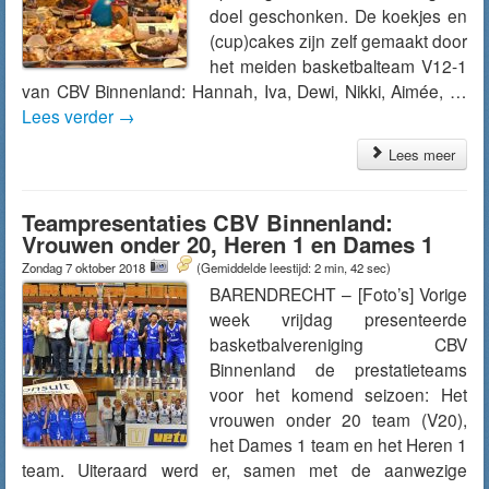
doel geschonken. De koekjes en
(cup)cakes zijn zelf gemaakt door
het meiden basketbalteam V12-1
van CBV Binnenland: Hannah, Iva, Dewi, Nikki, Aimée, …
Lees verder
→
Lees meer
Teampresentaties CBV Binnenland:
Vrouwen onder 20, Heren 1 en Dames 1
Zondag 7 oktober 2018
(Gemiddelde leestijd: 2 min, 42 sec)
BARENDRECHT – [Foto’s] Vorige
week vrijdag presenteerde
basketbalvereniging CBV
Binnenland de prestatieteams
voor het komend seizoen: Het
vrouwen onder 20 team (V20),
het Dames 1 team en het Heren 1
team. Uiteraard werd er, samen met de aanwezige