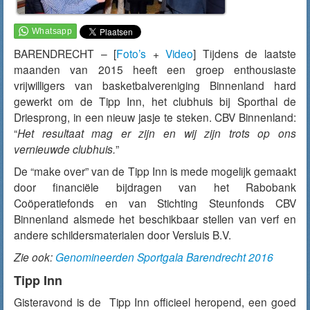
BARENDRECHT – [
Foto’s
+
Video
] Tijdens de laatste
maanden van 2015 heeft een groep enthousiaste
vrijwilligers van basketbalvereniging Binnenland hard
gewerkt om de Tipp Inn, het clubhuis bij Sporthal de
Driesprong, in een nieuw jasje te steken. CBV Binnenland:
“
Het resultaat mag er zijn en wij zijn trots op ons
vernieuwde clubhuis.
”
De “make over” van de Tipp Inn is mede mogelijk gemaakt
door financiële bijdragen van het Rabobank
Coöperatiefonds en van Stichting Steunfonds CBV
Binnenland alsmede het beschikbaar stellen van verf en
andere schildersmaterialen door Versluis B.V.
Zie ook:
Genomineerden Sportgala Barendrecht 2016
Tipp Inn
Gisteravond is de Tipp Inn officieel heropend, een goed