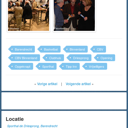
Barendrecht
Basketbal
Binnenland
CBV
CBV Binnenland
Clubhuis
Driesprong
Opening
Opgeknapt
Sporthal
Tipp Inn
Vrijwilligers
«
Vorige artikel
|
Volgende artikel
»
Locatie
Sporthal de Driesprong, Barendrecht