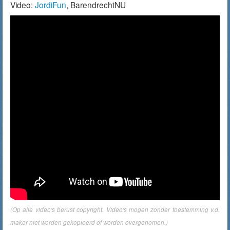
Video:
JordiFun
, BarendrechtNU
(Op alle video's berust copyright. Video's mogen zonder toestemming v.d.
maker niet worden gekopieerd of worden overgenomen.)