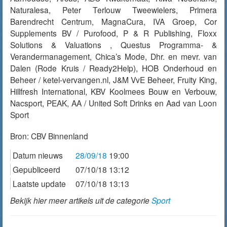
Naturalesa, Peter Terlouw Tweewielers, Primera
Barendrecht Centrum, MagnaCura, IVA Groep, Cor
Supplements BV / Purofood, P & R Publishing, Floxx
Solutions & Valuations , Questus Programma- &
Verandermanagement, Chica’s Mode, Dhr. en mevr. van
Dalen (Rode Kruis / Ready2Help), HOB Onderhoud en
Beheer / ketel-vervangen.nl, J&M VvE Beheer, Fruity King,
Hillfresh International, KBV Koolmees Bouw en Verbouw,
Nacsport, PEAK, AA / United Soft Drinks en Aad van Loon
Sport
Bron:
CBV Binnenland
Datum nieuws
28/09/18
19:00
Gepubliceerd
07/10/18 13:12
Laatste update
07/10/18 13:13
Bekijk hier meer artikels uit de categorie
Sport