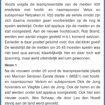
Voorts volgde de teampresentatie van de meiden V20
eredivisie met hoofd- en naamsponsor Vetus en
subsponsor Netzaken.nl. V20 startte als eerste omdat zijn
zich daarna moesten gaan voorbereiden op de nog te
spelen wedstrijd. Onder luid applaus zijn de meiden en de
staf voorgesteld. Aan de nieuwe hoofdcoach, Rob Brand,
werden een aantal vragen gesteld m.b.t. komend seizoen.
Eenieder is daar positief geluimd over, dus dat klinkt goed!
De wedstrijd die de meiden om 20.45 moesten spelen was
niet best qua aanval, klaarblijkelijk hier en daar toch wat
spanning, maar werd uiteindelijk wel ruim gewonnen.
Heren 1
Na de vrouwen onder 20 vond de teampresentatie plaats
van Mannen Senioren Eerste divisie 1 (MSE1) met hoofd-
en naamsponsor Vertom en subsponsors Dick de Jong
hoveniers en Visgilde Leen de Jong. Ook de heren en de
staf werden onder luid applaus voorgesteld. Ook hier een
nieuwe coach, Alex Schaap, die door Leo den Hoedt
stevig aan de tand werd gevoeld.