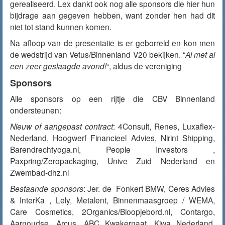
gerealiseerd. Lex dankt ook nog alle sponsors die hier hun
bijdrage aan gegeven hebben, want zonder hen had dit
niet tot stand kunnen komen.
Na afloop van de presentatie is er geborreld en kon men
de wedstrijd van Vetus/Binnenland V20 bekijken. “
Al met al
een zeer geslaagde avond!
“, aldus de vereniging
Sponsors
Alle sponsors op een rijtje die CBV Binnenland
ondersteunen:
Nieuw of aangepast contract
: 4Consult, Renes, Luxaflex-
Nederland, Hoogwerf Financieel Advies, Nirint Shipping,
Barendrechtyoga.nl, People Investors ,
Paxpring/Zeropackaging, Unive Zuid Nederland en
Zwembad-dhz.nl
Bestaande sponsors
: Jer. de Fonkert BMW, Ceres Advies
& InterKa , Lely, Metalent, Binnenmaasgroep / WEMA,
Care Cosmetics, 2Organics/Bioopjebord.nl, Contargo,
Aarnoudse, Arcus, ABC Kwakernaat, Kiwa Nederland,