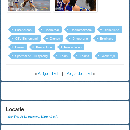
Barendrecht
Basketbal
Basketbalteam
Binnenland
CBV Binnenland
Dames
Driesprong
Eredivsie
Heren
Presentatie
Presenteren
Sporthal de Driesprong
Team
Teams
Wedstrijd
«
Vorige artikel
|
Volgende artikel
»
Locatie
Sporthal de Driesprong, Barendrecht