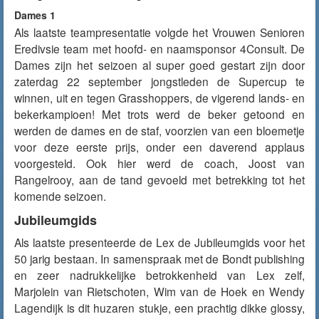
Dames 1
Als laatste teampresentatie volgde het Vrouwen Senioren
Eredivsie team met hoofd- en naamsponsor 4Consult. De
Dames zijn het seizoen al super goed gestart zijn door
zaterdag 22 september jongstleden de Supercup te
winnen, uit en tegen Grasshoppers, de vigerend lands- en
bekerkampioen! Met trots werd de beker getoond en
werden de dames en de staf, voorzien van een bloemetje
voor deze eerste prijs, onder een daverend applaus
voorgesteld. Ook hier werd de coach, Joost van
Rangelrooy, aan de tand gevoeld met betrekking tot het
komende seizoen.
Jubileumgids
Als laatste presenteerde de Lex de Jubileumgids voor het
50 jarig bestaan. In samenspraak met de Bondt publishing
en zeer nadrukkelijke betrokkenheid van Lex zelf,
Marjolein van Rietschoten, Wim van de Hoek en Wendy
Lagendijk is dit huzaren stukje, een prachtig dikke glossy,