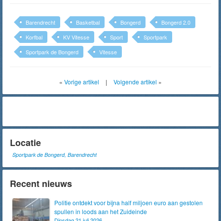
Barendrecht
Basketbal
Bongerd
Bongerd 2.0
Korfbal
KV Vitesse
Sport
Sportpark
Sportpark de Bongerd
Vitesse
«
Vorige artikel
|
Volgende artikel
»
Locatie
Sportpark de Bongerd, Barendrecht
Recent nieuws
Politie ontdekt voor bijna half miljoen euro aan gestolen
spullen in loods aan het Zuideinde
Dinsdag 21 juli 2026