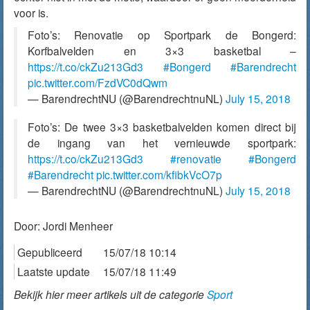
voor is.
Foto’s: Renovatie op Sportpark de Bongerd:
Korfbalvelden en 3×3 basketbal –
https://t.co/ckZu213Gd3
#Bongerd
#Barendrecht
pic.twitter.com/FzdVC0dQwm
— BarendrechtNU (@BarendrechtnuNL)
July 15, 2018
Foto’s: De twee 3×3 basketbalvelden komen direct bij
de ingang van het vernieuwde sportpark:
https://t.co/ckZu213Gd3
#renovatie
#Bongerd
#Barendrecht
pic.twitter.com/kfibkVcO7p
— BarendrechtNU (@BarendrechtnuNL)
July 15, 2018
Door:
Jordi Menheer
Gepubliceerd
15/07/18 10:14
Laatste update
15/07/18 11:49
Bekijk hier meer artikels uit de categorie
Sport