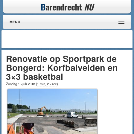
B
arendrecht
NU
MENU
Renovatie op Sportpark de
Bongerd: Korfbalvelden en
3×3 basketbal
Zondag 15 juli 2018
(
1 min, 25 sec
)