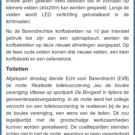
enkele jaren geleden heeft besloten dat er voortaan op
kleinere velden (40x20m) kan worden gespeeld. Langs de
velden wordt LED verlichting geïnstalleerd in de
lichtmasten.
Nu de Barendrechtse korfbalvelden na 10 jaar intensief
gebruik toe zijn aan een opknapbeurt, worden de
korfbalvelden op deze nieuwe afmetingen aangepast. Op
de twee oude velden komen drie nieuwe velden, een klein
korfbalveld en een oefenstrook.
Toiletten
Afgelopen dinsdag diende Echt voor Barendrecht (EVB)
de motie ‘
Realisatie toiletvoorziening Jeu de boules
vereniging Vitesse op sportpark De Bongerd
‘ in tijdens de
gemeenteraadsvergadering. In de motie werd het college
verzocht om een toiletvoorziening te realiseren bij de jeu
de boules vereniging, een wens van de leden. Dit zou
tegelijkertijd met de grootschalige werkzaamheden
kunnen worden gerealiseerd. De coalitiepartijen stemden
echter niet in met de motie, waardoor er geen meerderheid