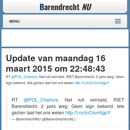
B
arendrecht
NU
MENU
Update van maandag 16
maart 2015 om 22:48:43
RT
@POL_Charlois
: Net ruit vernield, RIET Barendrecht. 2 pers weg. Geen
sign bekend. Iets gezien laat het ons weten
http://t.co/jnCiom5gpY
RT
@POL_Charlois
: Net ruit vernield, RIET
Barendrecht. 2 pers weg. Geen sign bekend. Iets
gezien laat het ons weten
http://t.co/jnCiom5gpY
— BarendrechtNU (@BarendrechtnuNL)