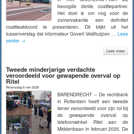
beoogde derde coalitiepartner.
Het doel is om nog voor de
zomervakantie een definitief
coalitieakkoord te presenteren. Dit blijkt uit het
tussenverslag dat informateur Govert Veldhuijzen …
Lees
verder
→
Lees meer
Tweede minderjarige verdachte
veroordeeld voor gewapende overval op
Ritel
Woensdag 6 mei 2026
BARENDRECHT – De rechtbank
in Rotterdam heeft een tweede
tiener veroordeeld voor zijn rol bij
de gewapende overval op
telefoonwinkel Ritel aan de
Middenbaan in februari 2025. De