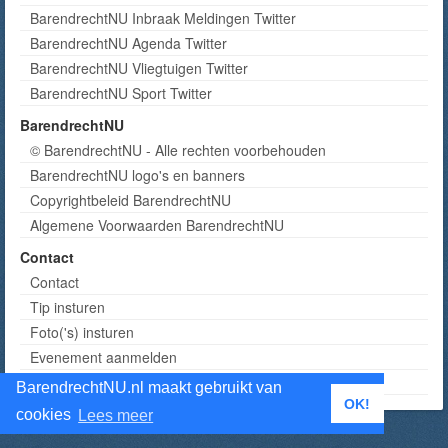
BarendrechtNU Inbraak Meldingen Twitter
BarendrechtNU Agenda Twitter
BarendrechtNU Vliegtuigen Twitter
BarendrechtNU Sport Twitter
BarendrechtNU
© BarendrechtNU - Alle rechten voorbehouden
BarendrechtNU logo's en banners
Copyrightbeleid BarendrechtNU
Algemene Voorwaarden BarendrechtNU
Contact
Contact
Tip insturen
Foto('s) insturen
Evenement aanmelden
Informatie aanvragen adverteren
BarendrechtNU.nl maakt gebruikt van
OK!
cookies
Lees meer