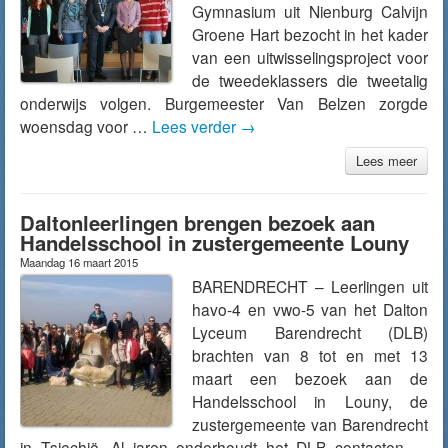
Gymnasium uit Nienburg Calvijn
Groene Hart bezocht in het kader
van een uitwisselingsproject voor
de tweedeklassers die tweetalig
onderwijs volgen. Burgemeester Van Belzen zorgde
woensdag voor …
Lees verder
→
Lees meer
Daltonleerlingen brengen bezoek aan
Handelsschool in zustergemeente Louny
Maandag 16 maart 2015
BARENDRECHT – Leerlingen uit
havo-4 en vwo-5 van het Dalton
Lyceum Barendrecht (DLB)
brachten van 8 tot en met 13
maart een bezoek aan de
Handelsschool in Louny, de
zustergemeente van Barendrecht
in Tsjechië. Al jaren onderhoudt het DLB contacten …