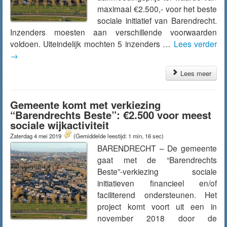
maximaal €2.500,- voor het beste
sociale initiatief van Barendrecht.
Inzenders moesten aan verschillende voorwaarden
voldoen. Uiteindelijk mochten 5 inzenders …
Lees verder
→
Lees meer
Gemeente komt met verkiezing
“Barendrechts Beste”: €2.500 voor meest
sociale wijkactiviteit
Zaterdag 4 mei 2019
(Gemiddelde leestijd: 1 min, 16 sec)
BARENDRECHT – De gemeente
gaat met de “Barendrechts
Beste”-verkiezing sociale
initiatieven financieel en/of
faciliterend ondersteunen. Het
project komt voort uit een in
november 2018 door de