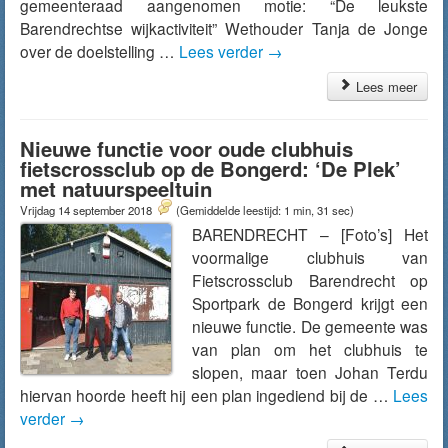
gemeenteraad aangenomen motie: “De leukste
Barendrechtse wijkactiviteit” Wethouder Tanja de Jonge
over de doelstelling …
Lees verder
→
Lees meer
Nieuwe functie voor oude clubhuis
fietscrossclub op de Bongerd: ‘De Plek’
met natuurspeeltuin
Vrijdag 14 september 2018
(Gemiddelde leestijd: 1 min, 31 sec)
BARENDRECHT – [Foto’s] Het
voormalige clubhuis van
Fietscrossclub Barendrecht op
Sportpark de Bongerd krijgt een
nieuwe functie. De gemeente was
van plan om het clubhuis te
slopen, maar toen Johan Terdu
hiervan hoorde heeft hij een plan ingediend bij de …
Lees
verder
→