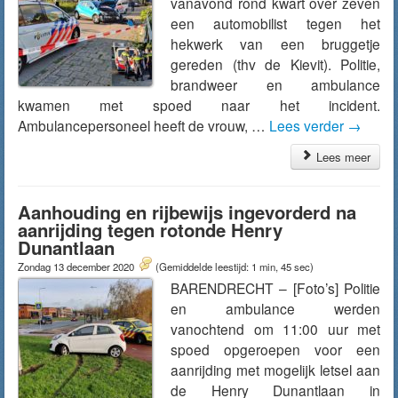
vanavond rond kwart over zeven
een automobilist tegen het
hekwerk van een bruggetje
gereden (thv de Kievit). Politie,
brandweer en ambulance
kwamen met spoed naar het incident.
Ambulancepersoneel heeft de vrouw, …
Lees verder
→
Lees meer
Aanhouding en rijbewijs ingevorderd na
aanrijding tegen rotonde Henry
Dunantlaan
Zondag 13 december 2020
(Gemiddelde leestijd: 1 min, 45 sec)
BARENDRECHT – [Foto’s] Politie
en ambulance werden
vanochtend om 11:00 uur met
spoed opgeroepen voor een
aanrijding met mogelijk letsel aan
de Henry Dunantlaan in