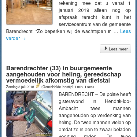
rekening mee dat u vanaf 1
januari 2019 alleen nog op
afspraak terecht kunt in het
servicecentrum van de gemeente
Barendrecht. “Zo beperken wij de wachttijden in …
Lees
verder
→
Lees meer
Barendrechter (33) in buurgemeente
aangehouden voor heling, gereedschap
vermoedelijk afkomstig van diefstal
Zondag 8 juli 2018
(Gemiddelde leestijd: 1 min, 1 sec)
BARENDRECHT – De politie heeft
gisteravond in Hendrik-Ido-
Ambacht twee mannen
aangehouden op verdenking van
heling. De twee mannen vielen op
omdat ze in een te zwaar beladen
voertuig reden. De twee