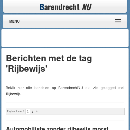
B
arendrecht
NU
MENU
Berichten met de tag
'Rijbewijs'
Bekijk hier alle berichten op BarendrechtNU die zijn getagged met
Rijbewijs
.
1
2
>
Pagina 1 van 2
Automobiliste zonder rijbewijs morst