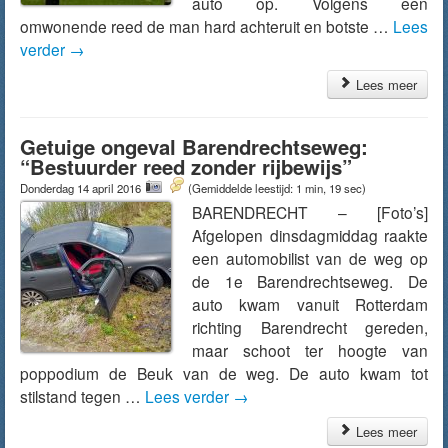
auto op. Volgens een
omwonende reed de man hard achteruit en botste …
Lees
verder
→
Lees meer
Getuige ongeval Barendrechtseweg:
“Bestuurder reed zonder rijbewijs”
Donderdag 14 april 2016
(Gemiddelde leestijd: 1 min, 19 sec)
BARENDRECHT – [Foto’s]
Afgelopen dinsdagmiddag raakte
een automobilist van de weg op
de 1e Barendrechtseweg. De
auto kwam vanuit Rotterdam
richting Barendrecht gereden,
maar schoot ter hoogte van
poppodium de Beuk van de weg. De auto kwam tot
stilstand tegen …
Lees verder
→
Lees meer