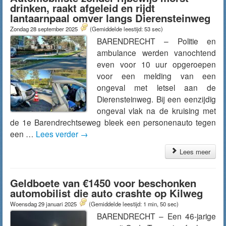
drinken, raakt afgeleid en rijdt
lantaarnpaal omver langs Dierensteinweg
Zondag 28 september 2025
(Gemiddelde leestijd: 53 sec)
BARENDRECHT – Politie en
ambulance werden vanochtend
even voor 10 uur opgeroepen
voor een melding van een
ongeval met letsel aan de
Dierensteinweg. Bij een eenzijdig
ongeval vlak na de kruising met
de 1e Barendrechtseweg bleek een personenauto tegen
een …
Lees verder
→
Lees meer
Geldboete van €1450 voor beschonken
automobilist die auto crashte op Kilweg
Woensdag 29 januari 2025
(Gemiddelde leestijd: 1 min, 50 sec)
BARENDRECHT – Een 46-jarige