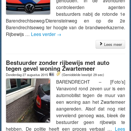
gehouden. In de avonduren
controleerden agenten
bestuurders nabij de rotonde 1e
Barendrechtseweg/Dierensteinweg en op de 2e
Barendrechtseweg ter hoogte van de brandweerkazerne.
Rijbewijs …
Lees verder
→
Lees meer
Bestuurder zonder rijbewijs met auto
tegen gevel woning Zwartemeer
Donderdag 27 augustus 2015
(Gemiddelde leestijd: 29 sec)
BARENDRECHT – [Foto’s]
Vanavond rond zeven uur is een
automobilist tegen de muur van
een woning aan het Zwartemeer
aangereden. Alsof dat nog niet
vervelend genoeg was, bleek de
bestuurder geen rijbewijs te
hebben. De politie heeft een proces verbaal …
Lees