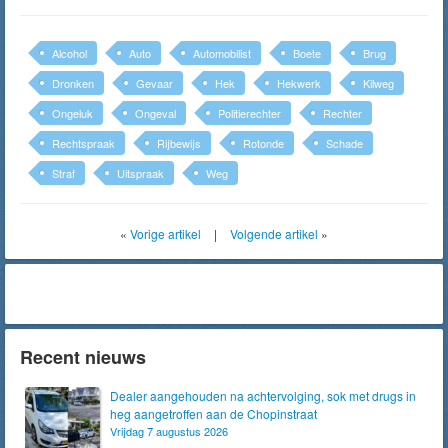
Alcohol
Auto
Automobilist
Boete
Brug
Dronken
Gevaar
Hek
Hekwerk
Kilweg
Ongeluk
Ongeval
Politierechter
Rechter
Rechtspraak
Rijbewijs
Rotonde
Schade
Straf
Uitspraak
Weg
«
Vorige artikel
|
Volgende artikel
»
Recent nieuws
Dealer aangehouden na achtervolging, sok met drugs in
heg aangetroffen aan de Chopinstraat
Vrijdag 7 augustus 2026