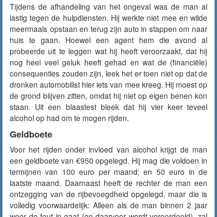
Tijdens de afhandeling van het ongeval was de man al
lastig tegen de hulpdiensten. Hij werkte niet mee en wilde
meermaals opstaan en terug zijn auto in stappen om naar
huis te gaan. Hoewel een agent hem die avond al
probeerde uit te leggen wat hij heeft veroorzaakt, dat hij
nog heel veel geluk heeft gehad en wat de (financiële)
consequenties zouden zijn, leek het er toen niet op dat de
dronken automobilist hier iets van mee kreeg. Hij moest op
de grond blijven zitten, omdat hij niet op eigen benen kon
staan. Uit een blaastest bleek dat hij vier keer teveel
alcohol op had om te mogen rijden.
Geldboete
Voor het rijden onder invloed van alcohol krijgt de man
een geldboete van €950 opgelegd. Hij mag die voldoen in
termijnen van 100 euro per maand; en 50 euro in de
laatste maand. Daarnaast heeft de rechter de man een
ontzegging van de rijbevoegdheid opgelegd, maar die is
volledig voorwaardelijk: Alleen als de man binnen 2 jaar
weer de fout in gaat (en daarvoor wordt veroordeeld), zal