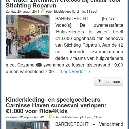
Stichting Roparun
Zondag 20 januari 2019
(Gemiddelde leestijd: 2 min, 31 sec)
BARENDRECHT – [Foto’s +
Video’s] De zwemestafette
‘Hulpverleners te water’ heeft
€10.000 opgehaald ten behoeve
van Stichting Roparun. Aan de 12
uur durende zwemmarathon
deden 7 teams van hulpverleners
mee. Gezamenlijk zwommen ze tussen gisteravond 19:00
uur en vanochtend 7:00 …
Lees verder
→
Lees meer
Kinderkleding- en speelgoedbeurs
Carnisse Haven succesvol verlopen:
€1.000 voor Ride4Kids
Zaterdag 22 september 2018
(Gemiddelde leestijd: 2 min, 14 sec)
BARENDRECHT – Vanochtend