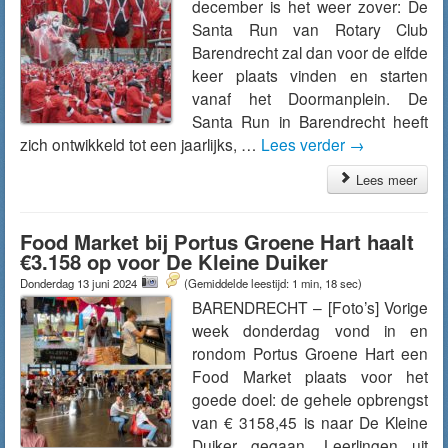
december is het weer zover: De
Santa Run van Rotary Club
Barendrecht zal dan voor de elfde
keer plaats vinden en starten
vanaf het Doormanplein. De
Santa Run in Barendrecht heeft
zich ontwikkeld tot een jaarlijks, …
Lees verder
→
Lees meer
Food Market bij Portus Groene Hart haalt
€3.158 op voor De Kleine Duiker
Donderdag 13 juni 2024
(Gemiddelde leestijd: 1 min, 18 sec)
BARENDRECHT – [Foto’s] Vorige
week donderdag vond in en
rondom Portus Groene Hart een
Food Market plaats voor het
goede doel: de gehele opbrengst
van € 3158,45 is naar De Kleine
Duiker gegaan. Leerlingen uit