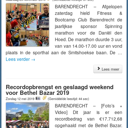
BARENDRECHT – Afgelopen
zaterdag hield Fitness &
Bootcamp Club Barendrecht de
jaarlijkse sponsor Spinning
marathon voor de Daniël den
Hoed. De marathon duurde 3 uur,
van van 14.00-17.00 uur en vond
plaats in de sporthal aan de Smitshoekse baan. De …
Lees verder
→
Lees meer
Recordopbrengst en geslaagd weekend
voor Bethel Bazar 2019
Zondag 12 mei 2019
(Gemiddelde leestijd: 44 sec)
BARENDRECHT – [Foto’s +
Video] Dit jaar is er een
recordbedrag van €17.712,68
opgehaald met de Bethel Bazar.