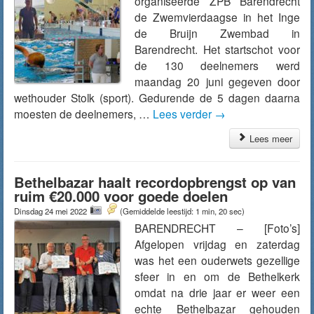
organiseerde ZPB Barendrecht
de Zwemvierdaagse in het Inge
de Bruijn Zwembad in
Barendrecht. Het startschot voor
de 130 deelnemers werd
maandag 20 juni gegeven door
wethouder Stolk (sport). Gedurende de 5 dagen daarna
moesten de deelnemers, …
Lees verder
→
Lees meer
Bethelbazar haalt recordopbrengst op van
ruim €20.000 voor goede doelen
Dinsdag 24 mei 2022
(Gemiddelde leestijd: 1 min, 20 sec)
BARENDRECHT – [Foto’s]
Afgelopen vrijdag en zaterdag
was het een ouderwets gezellige
sfeer in en om de Bethelkerk
omdat na drie jaar er weer een
echte Bethelbazar gehouden