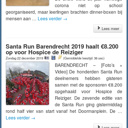
corona niet op school
georganiseerd, maar leerlingen brachten dinner-boxen bij
mensen aan …
Lees verder
→
Lees meer
Santa Run Barendrecht 2019 haalt €8.200
op voor Hospice de Reiziger
Zondag 22 december 2019
(Gemiddelde leestijd: 36 sec)
BARENDRECHT – [Foto’s +
Video] De honderden Santa Run
deelnemers hebben gisteren
samen met de sponsoren €8.200
opgehaald voor Hospice de
Reiziger. De zevende editie van
de Santa Run ging gistermiddag
rond half vier van start vanaf het Doormanplein. De …
Lees verder
→
Lees meer