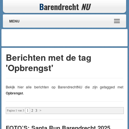
B
arendrecht
NU
MENU
Berichten met de tag
'Opbrengst'
Bekijk hier alle berichten op BarendrechtNU die zijn getagged met
Opbrengst
.
1
2
3
>
Pagina 1 van 3
FOTO’S: Santa Run Barendrecht 2025