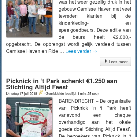
was het weer gezellig druk in het
gebouw Carnisse Haven met veel
tevreden klanten bij de
kinderkleding- en
speelgoedbeurs. Deze editie van
de beurs heeft €2.000,-
opgebracht. De opbrengst wordt gelijk verdeeld tussen
Carnisse Haven en Ride …
Lees verder
→
Lees meer
Picknick in ‘t Park schenkt €1.250 aan
Stichting Altijd Feest
Dinsdag 17 juli 2018
(Gemiddelde leestijd: 1 min, 25 sec)
BARENDRECHT – De organisatie
van Picknick in ‘t Park heeft
vanavond een cheque
overhandigd aan het lokale
goede doel ‘Stichting Altijd Feest’.
De bezoekers van Picknick in ‘t