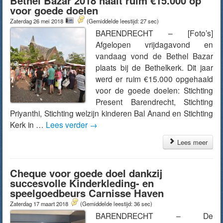
Bethel Bazar 2018 haalt ruim €15.000 op
voor goede doelen
Zaterdag 26 mei 2018
(Gemiddelde leestijd: 27 sec)
BARENDRECHT – [Foto’s]
Afgelopen vrijdagavond en
vandaag vond de Bethel Bazar
plaats bij de Bethelkerk. Dit jaar
werd er ruim €15.000 opgehaald
voor de goede doelen: Stichting
Present Barendrecht, Stichting
Priyanthi, Stichting welzijn kinderen Bal Anand en Stichting
Kerk in …
Lees verder
→
Lees meer
Cheque voor goede doel dankzij
succesvolle Kinderkleding- en
speelgoedbeurs Carnisse Haven
Zaterdag 17 maart 2018
(Gemiddelde leestijd: 36 sec)
BARENDRECHT – De