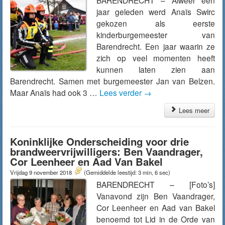
BARENDRECHT – Alweer een
jaar geleden werd Anaïs Swirc
gekozen als eerste
kinderburgemeester van
Barendrecht. Een jaar waarin ze
zich op veel momenten heeft
kunnen laten zien aan
Barendrecht. Samen met burgemeester Jan van Belzen.
Maar Anaïs had ook 3 …
Lees verder
→
Lees meer
Koninklijke Onderscheiding voor drie
brandweervrijwilligers: Ben Vaandrager,
Cor Leenheer en Aad Van Bakel
Vrijdag 9 november 2018
(Gemiddelde leestijd: 3 min, 6 sec)
BARENDRECHT – [Foto’s]
Vanavond zijn Ben Vaandrager,
Cor Leenheer en Aad van Bakel
benoemd tot Lid in de Orde van