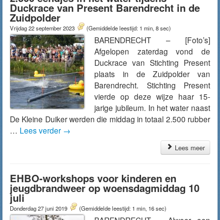
Duckrace van Present Barendrecht in de
Zuidpolder
Vrijdag 22 september 2023
(Gemiddelde leestijd: 1 min, 8 sec)
BARENDRECHT – [Foto’s]
Afgelopen zaterdag vond de
Duckrace van Stichting Present
plaats in de Zuidpolder van
Barendrecht. Stichting Present
vierde op deze wijze haar 15-
jarige jubileum. In het water naast
De Kleine Duiker werden die middag in totaal 2.500 rubber
…
Lees verder
→
Lees meer
EHBO-workshops voor kinderen en
jeugdbrandweer op woensdagmiddag 10
juli
Donderdag 27 juni 2019
(Gemiddelde leestijd: 1 min, 16 sec)