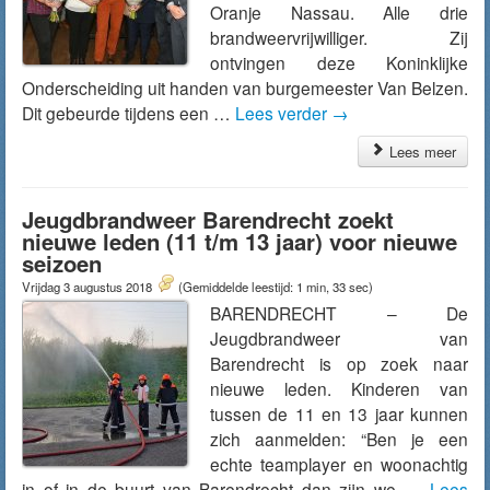
Oranje Nassau. Alle drie
brandweervrijwilliger. Zij
ontvingen deze Koninklijke
Onderscheiding uit handen van burgemeester Van Belzen.
Dit gebeurde tijdens een …
Lees verder
→
Lees meer
Jeugdbrandweer Barendrecht zoekt
nieuwe leden (11 t/m 13 jaar) voor nieuwe
seizoen
Vrijdag 3 augustus 2018
(Gemiddelde leestijd: 1 min, 33 sec)
BARENDRECHT – De
Jeugdbrandweer van
Barendrecht is op zoek naar
nieuwe leden. Kinderen van
tussen de 11 en 13 jaar kunnen
zich aanmelden: “Ben je een
echte teamplayer en woonachtig
in of in de buurt van Barendrecht dan zijn we …
Lees