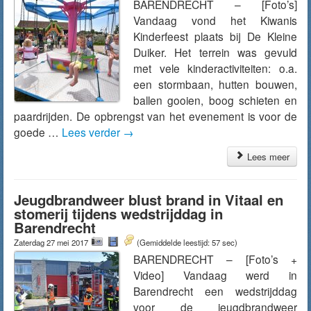
BARENDRECHT – [Foto’s]
Vandaag vond het Kiwanis
Kinderfeest plaats bij De Kleine
Duiker. Het terrein was gevuld
met vele kinderactiviteiten: o.a.
een stormbaan, hutten bouwen,
ballen gooien, boog schieten en
paardrijden. De opbrengst van het evenement is voor de
goede …
Lees verder
→
Lees meer
Jeugdbrandweer blust brand in Vitaal en
stomerij tijdens wedstrijddag in
Barendrecht
Zaterdag 27 mei 2017
(Gemiddelde leestijd: 57 sec)
BARENDRECHT – [Foto’s +
Video] Vandaag werd in
Barendrecht een wedstrijddag
voor de jeugdbrandweer