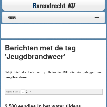
B
arendrecht
NU
MENU
Berichten met de tag
'Jeugdbrandweer'
Bekijk hier alle berichten op BarendrechtNU die zijn getagged met
Jeugdbrandweer
.
1
2
>
Pagina 1 van 2
2.500 eendjes in het water tijdens