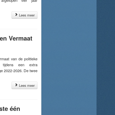
afgelopen vier jaar
Lees meer
 en Vermaat
maat van de politieke
 tijdens een extra
ege 2022-2026. De twee
Lees meer
ste één