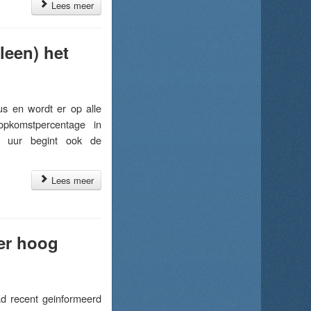
Lees meer
leen) het
 en wordt er op alle
pkomstpercentage in
0 uur begint ook de
Lees meer
er hoog
 recent geinformeerd