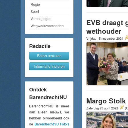
Regio
Sport
Verenigingen
EVB draagt 
Wegwerkzaamheden
wethouder
Vrijdag 15 november 2024
Redactie
Foto's insturen
Informatie insturen
Ontdek
BarendrechtNU
Margo Stolk
BarendrechtNU is meer
Zaterdag 23 april 2022
(G
dan alleen nieuws, we
hebben bijvoorbeeld ook
de
BarendrechtNU Foto's