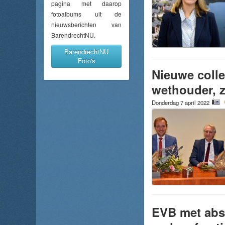
pagina met daarop
fotoalbums uit de
nieuwsberichten van
BarendrechtNU.
BarendrechtNU
Foto's
Nieuwe colle
wethouder, z
Donderdag 7 april 2022
EVB met abso