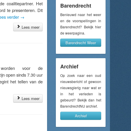
 coalitiepartner. Het
Barendrecht
ord te presenteren. Dit
Benieuwd naar het weer
ees verder
→
en de voorspellingen in
Lees meer
Barendrecht? Bekijk hier
de weerpagina.
Barendrecht Weer
Archief
worden voor de
jn open sinds 7.30 uur
Op zoek naar een oud
int het tellen van de
nieuwsbericht of gewoon
nieuwsgierig naar wat er
in het verleden is
Lees meer
gebeurd? Bekijk dan het
BarendrechtNU archief.
Archief