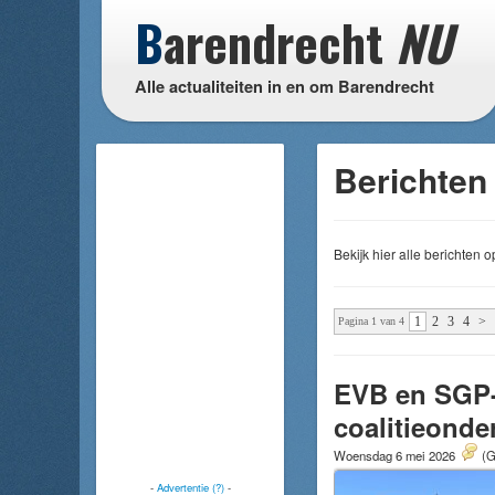
B
arendrecht
NU
Alle actualiteiten in en om Barendrecht
Berichten 
Bekijk hier alle berichten
1
2
3
4
>
Pagina 1 van 4
EVB en SGP-
coalitieond
Woensdag 6 mei 2026
(G
-
Advertentie (?)
-