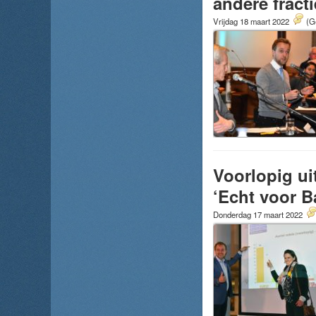
andere fract
Vrijdag 18 maart 2022
(G
Voorlopig ui
‘Echt voor B
Donderdag 17 maart 2022