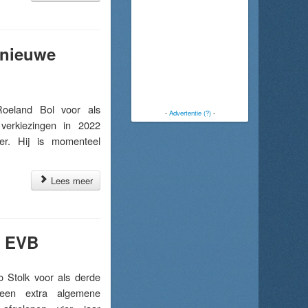
 nieuwe
eland Bol voor als
-
Advertentie (?)
-
verkiezingen in 2022
er. Hij is momenteel
Lees meer
n EVB
Stolk voor als derde
een extra algemene