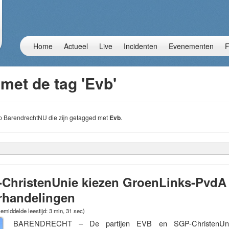
Home
Actueel
Live
Incidenten
Evenementen
F
met de tag 'Evb'
 op BarendrechtNU die zijn getagged met
Evb
.
ChristenUnie kiezen GroenLinks-PvdA 
erhandelingen
emiddelde leestijd: 3 min, 31 sec)
BARENDRECHT – De partijen EVB en SGP-ChristenUni