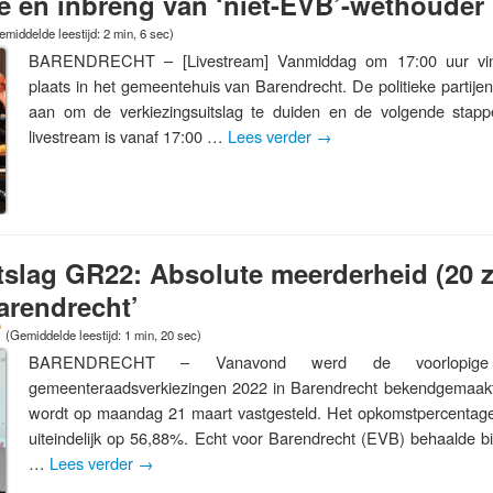
ie en inbreng van ‘niet-EVB’-wethouder
emiddelde leestijd: 2 min, 6 sec)
BARENDRECHT – [Livestream] Vanmiddag om 17:00 uur vind
plaats in het gemeentehuis van Barendrecht. De politieke partij
aan om de verkiezingsuitslag te duiden en de volgende stap
livestream is vanaf 17:00 …
Lees verder
→
tslag GR22: Absolute meerderheid (20 z
arendrecht’
(Gemiddelde leestijd: 1 min, 20 sec)
BARENDRECHT – Vanavond werd de voorlopige
gemeenteraadsverkiezingen 2022 in Barendrecht bekendgemaakt. 
wordt op maandag 21 maart vastgesteld. Het opkomstpercentag
uiteindelijk op 56,88%. Echt voor Barendrecht (EVB) behaalde bi
…
Lees verder
→