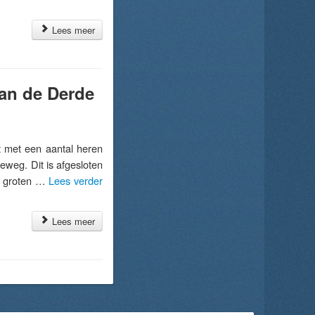
Lees meer
aan de Derde
 met een aantal heren
weg. Dit is afgesloten
in groten …
Lees verder
Lees meer