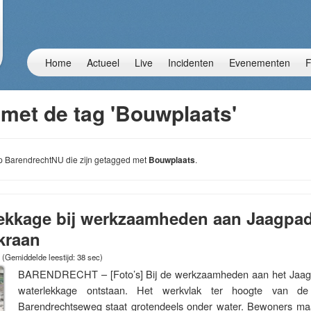
Home
Actueel
Live
Incidenten
Evenementen
F
 met de tag 'Bouwplaats'
 op BarendrechtNU die zijn getagged met
Bouwplaats
.
lekkage bij werkzaamheden aan Jaagpad
 kraan
(Gemiddelde leestijd: 38 sec)
BARENDRECHT – [Foto’s] Bij de werkzaamheden aan het Jaagp
waterlekkage ontstaan. Het werkvlak ter hoogte van d
Barendrechtseweg staat grotendeels onder water. Bewoners maak