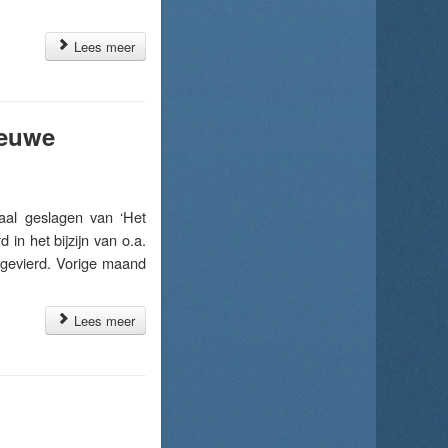
Lees meer
ieuwe
al geslagen van ‘Het
n het bijzijn van o.a.
 gevierd. Vorige maand
Lees meer