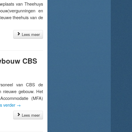
wplaats van Theehuys
bouw)vergunningen en
nieuwe theehuis van de
Lees meer
euwbouw CBS
rsoneel van CBS de
n nieuwe gebouw. Het
e Accommodatie (MFA)
s verder
→
Lees meer