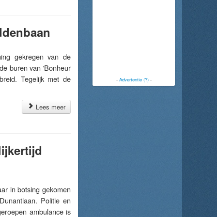
iddenbaan
ng gekregen van de
 de buren van ‘Bonheur
reid. Tegelijk met de
-
Advertentie (?)
-
Lees meer
jkertijd
ar in botsing gekomen
unantlaan. Politie en
geroepen ambulance is