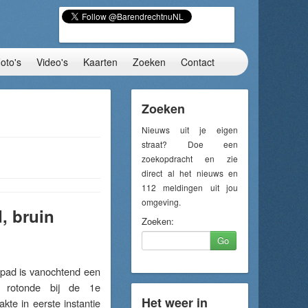
oto's
Video's
Kaarten
Zoeken
Contact
Zoeken
Nieuws uit je eigen
straat? Doe een
zoekopdracht en zie
direct al het nieuws en
112 meldingen uit jou
omgeving.
, bruin
Zoeken:
Go
ad is vanochtend een
e rotonde bij de 1e
Het weer in
te in eerste instantie