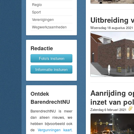
Regio
Sport
Uitbreiding
Verenigingen
Wegwerkzaamheden
Woensdag 18 augustus 2021
Redactie
Foto's insturen
Informatie insturen
Aanrijding o
Ontdek
inzet van pol
BarendrechtNU
Zaterdag 6 februari 2021
BarendrechtNU is meer
dan alleen nieuws, we
hebben bijvoorbeeld ook
de
Vergunningen kaart
.