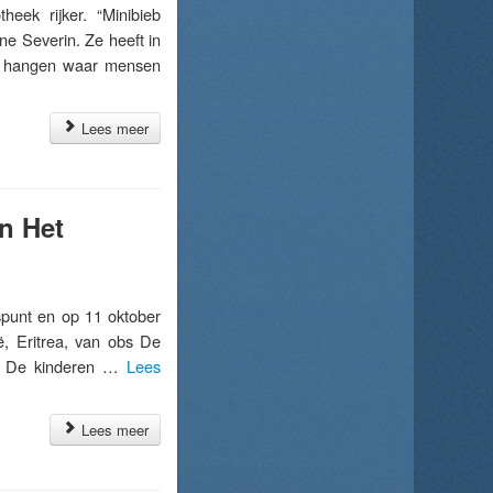
eek rijker. “Minibieb
ne Severin. Ze heeft in
ur hangen waar mensen
Lees meer
n Het
punt en op 11 oktober
ië, Eritrea, van obs De
n. De kinderen …
Lees
Lees meer