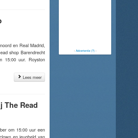
p
oord en Real Madrid,
-
Advertentie (?)
-
 Read shop Barendrecht
m 15:00 uur. Royston
Lees meer
j The Read
ber om 15:00 uur een
lown en jeugheld van