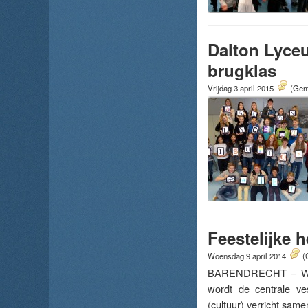
Dalton Lyceu
brugklas
Vrijdag 3 april 2015
(Gemi
Feestelijke 
Woensdag 9 april 2014
(
BARENDRECHT – Woensd
wordt de centrale ve
(cultuur) verricht sa