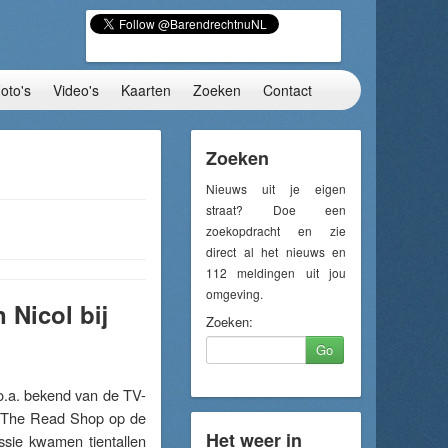
oto's
Video's
Kaarten
Zoeken
Contact
Zoeken
Nieuws uit je eigen
straat? Doe een
zoekopdracht en zie
direct al het nieuws en
112 meldingen uit jou
omgeving.
 Nicol bij
Zoeken:
Go
o.a. bekend van de TV-
bij The Read Shop op de
Het weer in
ssie kwamen tientallen