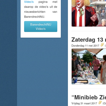
Video's
pagina met
daarop de video's uit de
nieuwsberichten van
BarendrechtNU.
BarendrechtNU
Video's
Zaterdag 13 
Donderdag 11 mei 2017
(
“Minibieb Zi
Vrijdag 31 maart 2017
(G