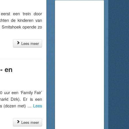
rst een trein door
chten de kinderen van
S Smitshoek opende zo
Lees meer
- en
uur een ‘Family Fair’
arkt Dirk). Er is een
als (dozen met) …
Lees
Lees meer