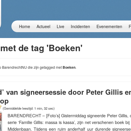
Home
Actueel
Live
Incidenten
Evenementen
F
 met de tag 'Boeken'
 op BarendrechtNU die zijn getagged met
Boeken
.
’ van signeersessie door Peter Gillis en
hop
(Gemiddelde leestijd: 1 min, 32 sec)
BARENDRECHT – [Foto’s] Gistermiddag signeerde Peter Gillis, 
serie ‘Familie Gillis: massa is kassa’, zijn net verschenen boek 
Middenbaan. Tijdens een ruim anderhalf uur durende signeerse