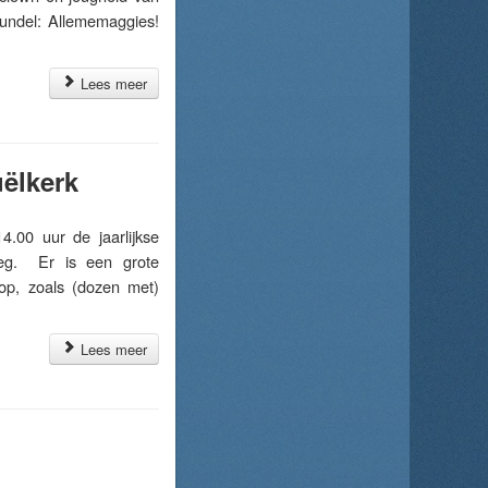
bundel: Allememaggies!
Lees meer
uëlkerk
00 uur de jaarlijkse
weg. Er is een grote
op, zoals (dozen met)
Lees meer