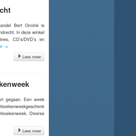
cht
ndel Bert Onnink is
recht. In deze winkel
zines, CD’s/DVD’s en
er
→
Lees meer
ekenweek
rt gegaan. Een week
derboekenweekgeschenk
erboekenweek. Diverse
Lees meer