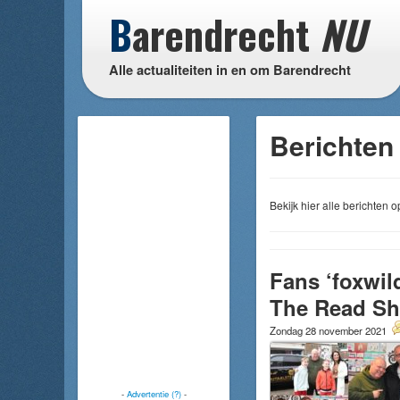
B
arendrecht
NU
Alle actualiteiten in en om Barendrecht
Berichten
Bekijk hier alle berichten
Fans ‘foxwild
The Read S
Zondag 28 november 2021
-
Advertentie (?)
-