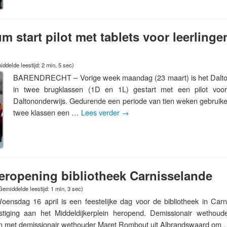
m start pilot met tablets voor leerlinge
ddelde leestijd: 2 min, 5 sec)
BARENDRECHT – Vorige week maandag (23 maart) is het Dalto
in twee brugklassen (1D en 1L) gestart met een pilot voo
Daltononderwijs. Gedurende een periode van tien weken gebruiken
twee klassen een …
Lees verder
→
heropening bibliotheek Carnisselande
Gemiddelde leestijd: 1 min, 3 sec)
ag 16 april is een feestelijke dag voor de bibliotheek in Carn
stiging aan het Middeldijkerplein heropend. Demissionair wethoud
men met demissionair wethouder Maret Rombout uit Albrandswaard om