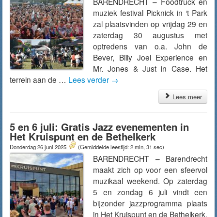
BARENDRECHT – Foodtruck en
muziek festival Picknick in ‘t Park
zal plaatsvinden op vrijdag 29 en
zaterdag 30 augustus met
optredens van o.a. John de
Bever, Billy Joel Experience en
Mr. Jones & Just in Case. Het
terrein aan de …
Lees verder
→
Lees meer
5 en 6 juli: Gratis Jazz evenementen in
Het Kruispunt en de Bethelkerk
Donderdag 26 juni 2025
(Gemiddelde leestijd: 2 min, 31 sec)
BARENDRECHT – Barendrecht
maakt zich op voor een sfeervol
muzikaal weekend. Op zaterdag
5 en zondag 6 juli vindt een
bijzonder jazzprogramma plaats
in Het Kruispunt en de Bethelkerk.