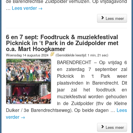
de Barendrechtse Zuidpolder verhuizen. Op vrijdagavond
…
Lees verder
→
Lees meer
6 en 7 sept: Foodtruck & muziekfestival
Picknick in ‘t Park in de Zuidpolder met
o.a. Mart Hoogkamer
Woensdag 14 augustus 2024
(Gemiddelde leestijd: 1 min, 21 sec)
BARENDRECHT – Op vrijdag 6
en zaterdag 7 september zal
Picknick in ‘t Park weer
plaatsvinden in Barendrecht. Dit
jaar zal het foodtruck en
muziekfestival worden gehouden
in de Zuidpolder (thv de Kleine
Duiker / 3e Barendrechtseweg). Op beide dagen …
Lees
verder
→
Lees meer