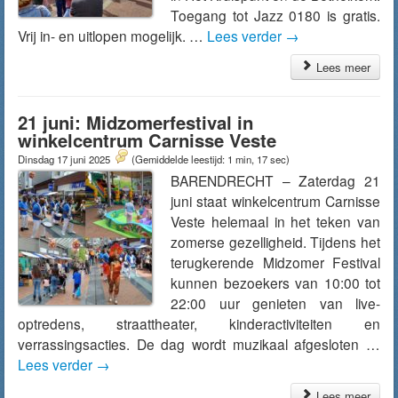
Toegang tot Jazz 0180 is gratis.
Vrij in- en uitlopen mogelijk. …
Lees verder
→
Lees meer
21 juni: Midzomerfestival in
winkelcentrum Carnisse Veste
Dinsdag 17 juni 2025
(Gemiddelde leestijd: 1 min, 17 sec)
BARENDRECHT – Zaterdag 21
juni staat winkelcentrum Carnisse
Veste helemaal in het teken van
zomerse gezelligheid. Tijdens het
terugkerende Midzomer Festival
kunnen bezoekers van 10:00 tot
22:00 uur genieten van live-
optredens, straattheater, kinderactiviteiten en
verrassingsacties. De dag wordt muzikaal afgesloten …
Lees verder
→
Lees meer