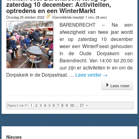
zaterdag 10 december: Activiteiten,
optredens en een WinterMarkt
Dinsdag 25 oktober 2022
(Gemiddelde leestijd: 1 min, 28 sec)
BARENDRECHT – Na een
afwezigheid van twee jaar wordt
er op zaterdag 10 december
weer een WinterFeest gehouden
in de Oude Dorpskern van
Barendrecht. Van 14:00 tot 20:00
uur zijn er activiteiten in en om de
Dorpskerk in de Dorpsstraat. …
Lees verder
→
Lees meer
1
2
3
4
5
6
7
8
9
10
...
17
>
Pagina 1 van 17
Nieuws