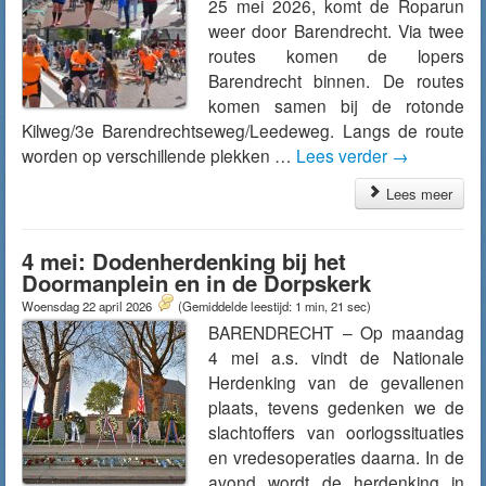
25 mei 2026, komt de Roparun
weer door Barendrecht. Via twee
routes komen de lopers
Barendrecht binnen. De routes
komen samen bij de rotonde
Kilweg/3e Barendrechtseweg/Leedeweg. Langs de route
worden op verschillende plekken …
Lees verder
→
Lees meer
4 mei: Dodenherdenking bij het
Doormanplein en in de Dorpskerk
Woensdag 22 april 2026
(Gemiddelde leestijd: 1 min, 21 sec)
BARENDRECHT – Op maandag
4 mei a.s. vindt de Nationale
Herdenking van de gevallenen
plaats, tevens gedenken we de
slachtoffers van oorlogssituaties
en vredesoperaties daarna. In de
avond wordt de herdenking in