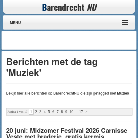
B
arendrecht
NU
MENU
Berichten met de tag
'Muziek'
Bekijk hier alle berichten op BarendrechtNU die zijn getagged met
Muziek
.
1
2
3
4
5
6
7
8
9
10
...
17
>
Pagina 1 van 17
20 juni: Midzomer Festival 2026 Carnisse
Veste met braderie, gratis kermis,