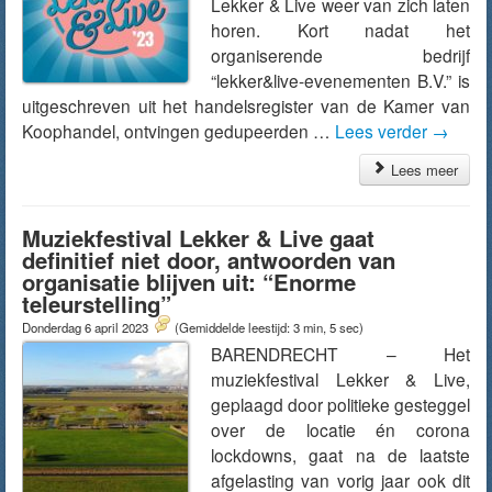
Lekker & Live weer van zich laten
horen. Kort nadat het
organiserende bedrijf
“lekker&live-evenementen B.V.” is
uitgeschreven uit het handelsregister van de Kamer van
Koophandel, ontvingen gedupeerden …
Lees verder
→
Lees meer
Muziekfestival Lekker & Live gaat
definitief niet door, antwoorden van
organisatie blijven uit: “Enorme
teleurstelling”
Donderdag 6 april 2023
(Gemiddelde leestijd: 3 min, 5 sec)
BARENDRECHT – Het
muziekfestival Lekker & Live,
geplaagd door politieke gesteggel
over de locatie én corona
lockdowns, gaat na de laatste
afgelasting van vorig jaar ook dit