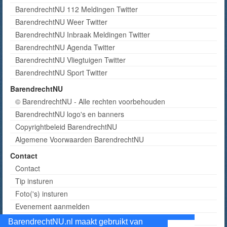
BarendrechtNU 112 Meldingen Twitter
BarendrechtNU Weer Twitter
BarendrechtNU Inbraak Meldingen Twitter
BarendrechtNU Agenda Twitter
BarendrechtNU Vliegtuigen Twitter
BarendrechtNU Sport Twitter
BarendrechtNU
© BarendrechtNU - Alle rechten voorbehouden
BarendrechtNU logo's en banners
Copyrightbeleid BarendrechtNU
Algemene Voorwaarden BarendrechtNU
Contact
Contact
Tip insturen
Foto('s) insturen
Evenement aanmelden
Informatie aanvragen adverteren
BarendrechtNU.nl maakt gebruikt van