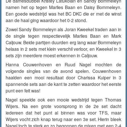
De damesdubbel Kristey Latukolan en Sandy Bommeleyn
namen het op tegen Marlies Baan en Daisy Bommeleyn.
Een goede wedstrijd was het BC DKC die er met de winst
aan de haal ging waardoor het 0-2 stond.
Zowel Sandy Bommeleyn als Joran Kweekel traden aan in
de single tegen respectievelijk Marlies Baan en Mark
Caljouw. Beide partijen duurden erg lang waar Bommeleyn
helaas in 2 sets met klein verschil verloor, en Kweekel in 3
sets zijn meerdere moest erkennen in Caljouw.
Hanna Couwenhoven en Ruud Nagel mochten de
volgende singles van de avond spelen. Couwenhoven
haalden een mooi resultaat door Charissa Kuiper in 3
spannende sets aan de kant te zetten waardoor het eerste
punt een feit was!
Nagel speelde ook een mooie wedstrijd tegen Thomas
Wijers. Na een grote voorsprong in de 2e set dacht
iedereen dat het punt al binnen was voor TFS, maar
Wijers vocht zich knap terug naar een 3e set. Hierin bleek
Nagel toch te sterk en zo begonnen de mixen met een 2-4