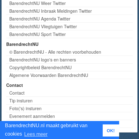
BarendrechtNU Weer Twitter
BarendrechtNU Inbraak Meldingen Twitter
BarendrechtNU Agenda Twitter
BarendrechtNU Vliegtuigen Twitter
BarendrechtNU Sport Twitter
BarendrechtNU
© BarendrechtNU - Alle rechten voorbehouden
BarendrechtNU logo's en banners
Copyrightbeleid BarendrechtNU
Algemene Voorwaarden BarendrechtNU
Contact
Contact
Tip insturen
Foto('s) insturen
Evenement aanmelden
Informatie aanvragen adverteren
BarendrechtNU.nl maakt gebruikt van
OK!
cookies
Lees meer