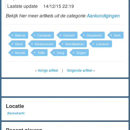
Laatste update
14/12/15 22:19
Bekijk hier meer artikels uit de categorie
Aankondigingen
Baerne
Cantando
Concert
Dorpskerk
Kerk
Kerst
Kerstconcert
Kerstliederen
Luisteren
Muziek
ToBe
Zang
Zingen
«
Vorige artikel
|
Volgende artikel
»
Locatie
Barendrecht