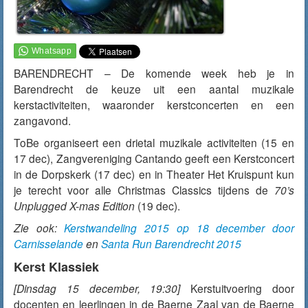
BARENDRECHT – De komende week heb je in
Barendrecht de keuze uit een aantal muzikale
kerstactiviteiten, waaronder kerstconcerten en een
zangavond.
ToBe organiseert een drietal muzikale activiteiten (15 en
17 dec), Zangvereniging Cantando geeft een Kerstconcert
in de Dorpskerk (17 dec) en in Theater Het Kruispunt kun
je terecht voor alle Christmas Classics tijdens de
70’s
Unplugged X-mas Edition
(19 dec).
Zie ook:
Kerstwandeling 2015 op 18 december door
Carnisselande
en
Santa Run Barendrecht 2015
Kerst Klassiek
[Dinsdag 15 december, 19:30]
Kerstuitvoering door
docenten en leerlingen in de Baerne Zaal van de Baerne