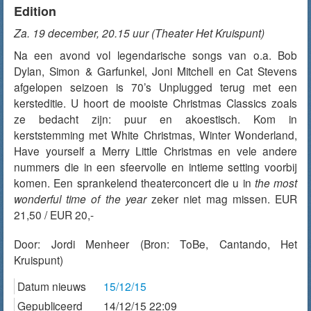
Edition
Za. 19 december, 20.15 uur (Theater Het Kruispunt)
Na een avond vol legendarische songs van o.a. Bob
Dylan, Simon & Garfunkel, Joni Mitchell en Cat Stevens
afgelopen seizoen is 70’s Unplugged terug met een
kersteditie. U hoort de mooiste Christmas Classics zoals
ze bedacht zijn: puur en akoestisch. Kom in
kerststemming met White Christmas, Winter Wonderland,
Have yourself a Merry Little Christmas en vele andere
nummers die in een sfeervolle en intieme setting voorbij
komen. Een sprankelend theaterconcert die u in
the most
wonderful time of the year
zeker niet mag missen. EUR
21,50 / EUR 20,-
Door:
Jordi Menheer
(Bron: ToBe, Cantando, Het
Kruispunt)
Datum nieuws
15/12/15
Gepubliceerd
14/12/15 22:09