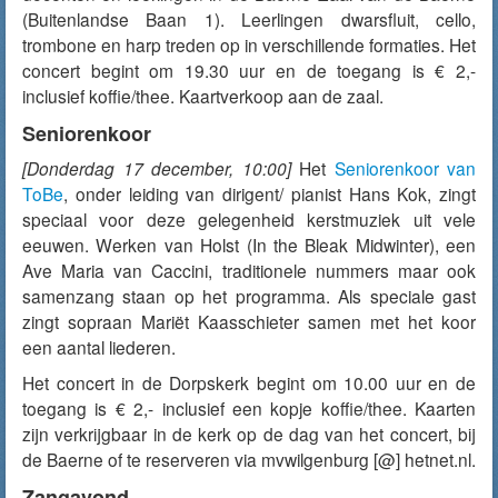
(Buitenlandse Baan 1). Leerlingen dwarsfluit, cello,
trombone en harp treden op in verschillende formaties. Het
concert begint om 19.30 uur en de toegang is € 2,-
inclusief koffie/thee. Kaartverkoop aan de zaal.
Seniorenkoor
[Donderdag 17 december, 10:00]
Het
Seniorenkoor van
ToBe
, onder leiding van dirigent/ pianist Hans Kok, zingt
speciaal voor deze gelegenheid kerstmuziek uit vele
eeuwen. Werken van Holst (In the Bleak Midwinter), een
Ave Maria van Caccini, traditionele nummers maar ook
samenzang staan op het programma. Als speciale gast
zingt sopraan Mariët Kaasschieter samen met het koor
een aantal liederen.
Het concert in de Dorpskerk begint om 10.00 uur en de
toegang is € 2,- inclusief een kopje koffie/thee. Kaarten
zijn verkrijgbaar in de kerk op de dag van het concert, bij
de Baerne of te reserveren via mvwilgenburg [@] hetnet.nl.
Zangavond