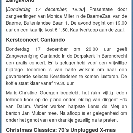
[
Donderdag 17 december, 19:00
] Presentatie door
zangleerlingen van Monica Miller in de BaerneZaal van de
Baerne, Buitenlandse Baan 1. De avond begint om 19.00
uur en een kaartje kost € 1,50. Kaartverkoop aan de zaal.
Kerstconcert Cantando
Donderdag 17 december om 20.00 uur geeft
Zangvereniging Cantando in de Dorpskerk in Barendrecht
een gratis concert. Er is gelegenheid voor een vrijwillige
bijdrage. Iedereen is van harte welkom om naar een
gevarieerde selectie Kerstliederen te komen luisteren. De
koffie staat klaar vanaf 19.30 uur.
Marie-Christine Goergen begeleidt het ruim vijftig leden
tellende koor op de piano onder leiding van dirigent Eric
van Dalum. Verder werken harpiste Lenie de Meij en
bariton Jan Mulder mee. Na afloop is er gelegenheid om
onder het genot van een drankje gezellig na te praten.
Christmas Classics: 70’s Unplugged X-mas