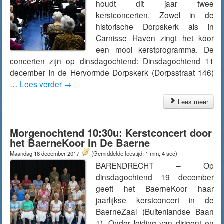
houdt dit jaar twee
kerstconcerten. Zowel in de
historische Dorpskerk als in
Carnisse Haven zingt het koor
een mooi kerstprogramma. De
concerten zijn op dinsdagochtend: Dinsdagochtend 11
december in de Hervormde Dorpskerk (Dorpsstraat 146)
…
Lees verder
→
Lees meer
Morgenochtend 10:30u: Kerstconcert door
het BaerneKoor in De Baerne
Maandag 18 december 2017
(Gemiddelde leestijd: 1 min, 4 sec)
BARENDRECHT – Op
dinsdagochtend 19 december
geeft het BaerneKoor haar
jaarlijkse kerstconcert in de
BaerneZaal (Buitenlandse Baan
1). Onder leiding van dirigent en