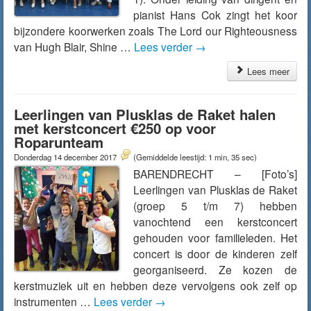
pianist Hans Cok zingt het koor
bijzondere koorwerken zoals The Lord our Righteousness
van Hugh Blair, Shine …
Lees verder
→
Lees meer
Leerlingen van Plusklas de Raket halen
met kerstconcert €250 op voor
Roparunteam
Donderdag 14 december 2017
(Gemiddelde leestijd: 1 min, 35 sec)
BARENDRECHT – [Foto’s]
Leerlingen van Plusklas de Raket
(groep 5 t/m 7) hebben
vanochtend een kerstconcert
gehouden voor familieleden. Het
concert is door de kinderen zelf
georganiseerd. Ze kozen de
kerstmuziek uit en hebben deze vervolgens ook zelf op
instrumenten …
Lees verder
→