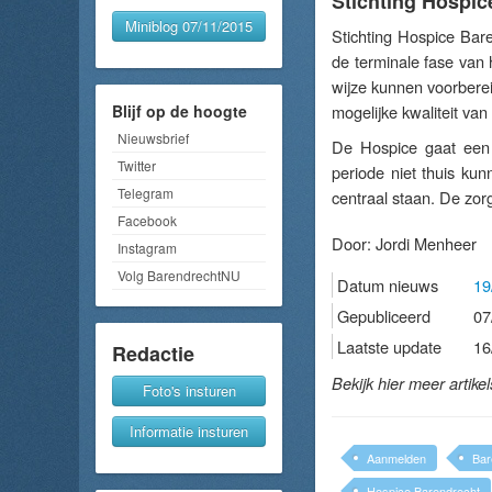
Stichting Hospic
Miniblog 07/11/2015
Stichting Hospice Bare
de terminale fase van 
wijze kunnen voorbere
Blijf op de hoogte
mogelijke kwaliteit van
Nieuwsbrief
De Hospice gaat een 
Twitter
periode niet thuis ku
Telegram
centraal staan. De zor
Facebook
Door:
Jordi Menheer
Instagram
Volg BarendrechtNU
Datum nieuws
19
Gepubliceerd
07
Laatste update
16
Redactie
Bekijk hier meer artike
Foto's insturen
Informatie insturen
Aanmelden
Bar
Hospice Barendrecht