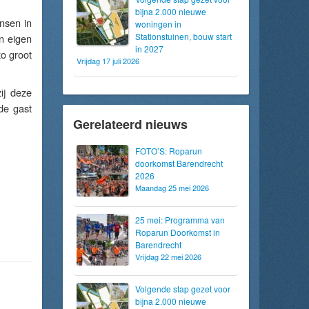
bijna 2.000 nieuwe
nsen in
woningen in
Stationstuinen, bouw start
un eigen
in 2027
o groot
Vrijdag 17 juli 2026
ij deze
de gast
Gerelateerd nieuws
FOTO’S: Roparun
doorkomst Barendrecht
2026
Maandag 25 mei 2026
25 mei: Programma van
Roparun Doorkomst in
Barendrecht
Vrijdag 22 mei 2026
Volgende stap gezet voor
bijna 2.000 nieuwe