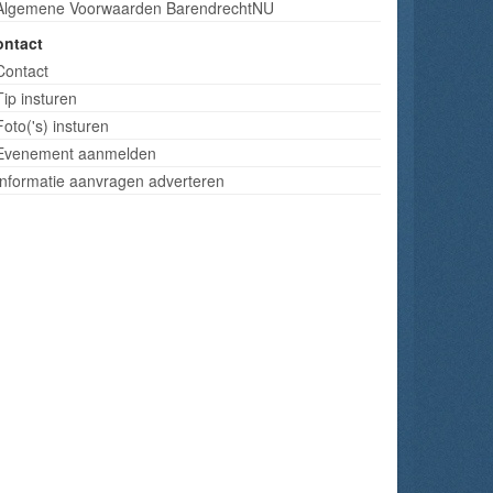
Algemene Voorwaarden BarendrechtNU
ontact
Contact
Tip insturen
Foto('s) insturen
Evenement aanmelden
Informatie aanvragen adverteren