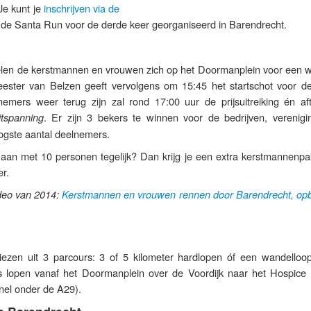
 Je kunt je
inschrijven via de
dt de Santa Run voor de derde keer georganiseerd in Barendrecht.
len de kerstmannen en vrouwen zich op het Doormanplein voor een 
eester van Belzen geeft vervolgens om 15:45 het startschot voor d
emers weer terug zijn zal rond 17:00 uur de prijsuitreiking én aft
. Er zijn 3 bekers te winnen voor de bedrijven, verenigi
tspanning
oogste aantal deelnemers.
 aan met 10 personen tegelijk? Dan krijg je een extra kerstmannenpak
r.
ideo van 2014:
Kerstmannen en vrouwen rennen door Barendrecht, opb
ezen uit 3 parcours: 3 of 5 kilometer hardlopen óf een wandelloo
rs lopen vanaf het Doormanplein over de Voordijk naar het Hospice
nnel onder de A29).