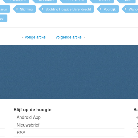
tarun
Stichting
Stichting Hospice Barendrecht
Voordijk
Wande
est
«
Vorige artikel
|
Volgende artikel
»
Blijf op de hoogte
B
Android App
Nieuwsbrief
RSS