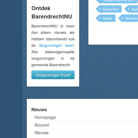
Ontdek
Santa Run
San
BarendrechtNU
Winter
Winterfe
BarendrechtNU is meer
dan alleen nieuws, we
hebben bijvoorbeeld ook
de
Vergunningen kaart
.
Alle bekendgemaakte
vergunningen in de
gemeente Barendrecht
Vergunningen Kaart
Nieuws
Homepage
Actueel
Nieuws