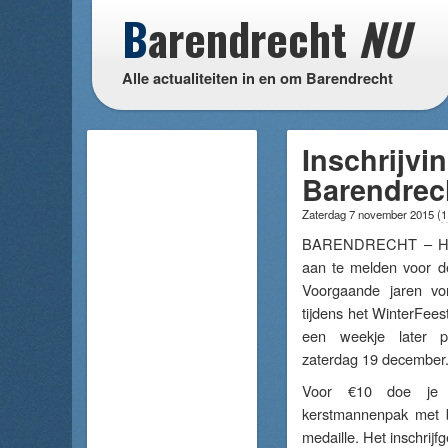
B
arendrecht
NU
Alle actualiteiten in en om Barendrecht
Inschrijvi
Barendrec
Zaterdag 7 november 2015
(
1
BARENDRECHT – Het 
aan te melden voor d
Voorgaande jaren 
tijdens het WinterFees
een weekje later pl
zaterdag 19 december
Voor €10 doe je 
kerstmannenpak met b
medaille. Het inschrij