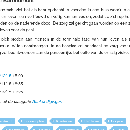
e Barendrecht
ndrecht ziet het als haar opdracht te voorzien in een huis waarin me
hun leven zich vertrouwd en veilig kunnen voelen, zodat ze zich op h
iden op de naderende dood. De zorg zal gericht gaan worden op een z
 leven voor de gast.
plek bieden aan mensen in de terminale fase van hun leven als z
nnen of willen doorbrengen. In de hospice zal aandacht en zorg voor 
g zal beantwoorden aan de persoonlijke behoefte van de ernstig zieke.
/12/15
15:00
/11/15 18:55
/12/15 19:25
ls uit de categorie
Aankondigingen
endrecht
Doormanplein
Goede doel
Hardlopen
Hospice
Inschrijven
Kerstman
Kerstvrouw
Parcours
Route