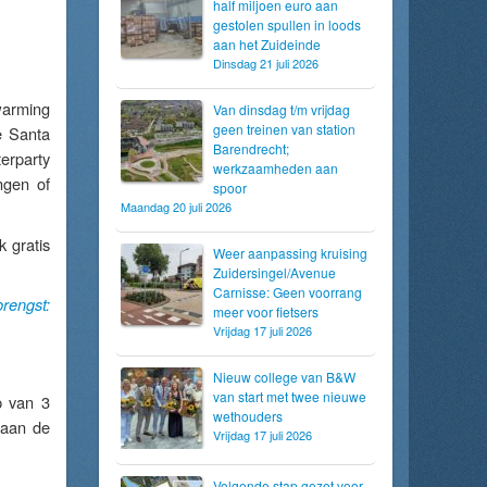
half miljoen euro aan
gestolen spullen in loods
aan het Zuideinde
Dinsdag 21 juli 2026
warming
Van dinsdag t/m vrijdag
geen treinen van station
e Santa
Barendrecht;
erparty
werkzaamheden aan
ngen of
spoor
Maandag 20 juli 2026
 gratis
Weer aanpassing kruising
Zuidersingel/Avenue
Carnisse: Geen voorrang
rengst:
meer voor fietsers
Vrijdag 17 juli 2026
Nieuw college van B&W
van start met twee nieuwe
p van 3
wethouders
 aan de
Vrijdag 17 juli 2026
Volgende stap gezet voor