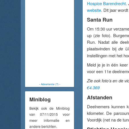
Hospice Barendrecht
.
website
. Dit jaar wor
Santa Run
Om 15:30 uur verzame
up (zie foto). Burgem
Run. Nadat alle deeln
plaatsvinden bij
de Ui
instellingen met het h
Meld je je in één keer
voor een 11e deelneme
Zie ook foto’s en de v
-
Advertentie (?)
-
€4.369
Afstanden
Miniblog
Deelnemers kunnen ki
Bekijk ook de Miniblog
kilometer. De parcou
van 07/11/2015 voor
Voordijk (net na de tu
meer informatie en
andere berichten.