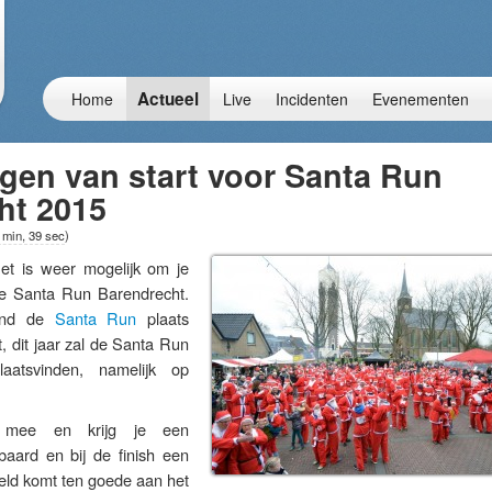
Actueel
Home
Live
Incidenten
Evenementen
ngen van start voor Santa Run
ht 2015
 min, 39 sec
)
is weer mogelijk om je
e Santa Run Barendrecht.
vond de
Santa Run
plaats
t, dit jaar zal de Santa Run
aatsvinden, namelijk op
.
mee en krijg je een
aard en bij de finish een
fgeld komt ten goede aan het