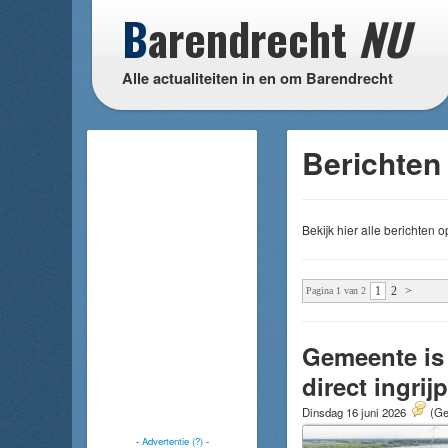
B
arendrecht
NU
Alle actualiteiten in en om Barendrecht
Berichten 
Bekijk hier alle berichten
1
2
>
Pagina 1 van 2
Gemeente is
direct ingri
Dinsdag 16 juni 2026
(Ge
-
Advertentie (?)
-