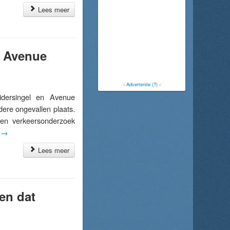
Lees meer
n Avenue
-
Advertentie (?)
-
dersingel en Avenue
ere ongevallen plaats.
een verkeersonderzoek
r
→
Lees meer
en dat