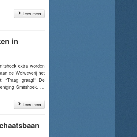
Lees meer
ken in
mitshoek extra worden
aan de Wolweverij het
t: “Traag graag!” De
reniging Smitshoek. …
Lees meer
Schaatsbaan