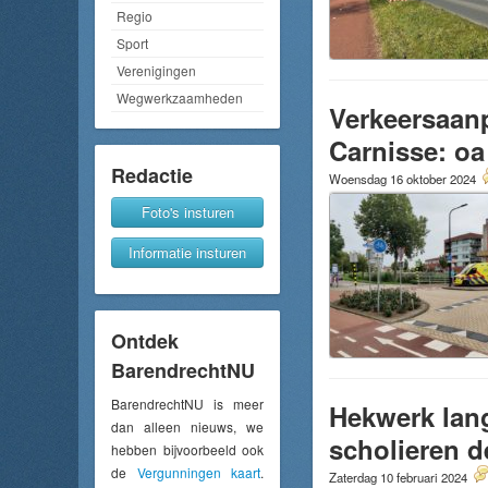
Regio
Sport
Verenigingen
Wegwerkzaamheden
Verkeersaan
Carnisse: oa
Redactie
Woensdag 16 oktober 2024
Foto's insturen
Informatie insturen
Ontdek
BarendrechtNU
BarendrechtNU is meer
Hekwerk lan
dan alleen nieuws, we
scholieren 
hebben bijvoorbeeld ook
de
Vergunningen kaart
.
Zaterdag 10 februari 2024