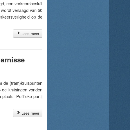
, een verkeersbesluit
wordt verlaagd van 50
rkeersveiligheid op de
Lees meer
Carnisse
 de (tram)kruispunten
 de kruisingen vonden
laats. Politieke partij
Lees meer