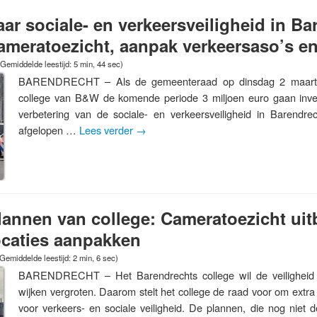
aar sociale- en verkeersveiligheid in Ba
meratoezicht, aanpak verkeersaso’s en
(Gemiddelde leestijd: 5 min, 44 sec)
BARENDRECHT – Als de gemeenteraad op dinsdag 2 maart a
college van B&W de komende periode 3 miljoen euro gaan inves
verbetering van de sociale- en verkeersveiligheid in Barendr
afgelopen …
Lees verder
→
lannen van college: Cameratoezicht uit
ocaties aanpakken
Gemiddelde leestijd: 2 min, 6 sec)
BARENDRECHT – Het Barendrechts college wil de veiligheid 
wijken vergroten. Daarom stelt het college de raad voor om extra
voor verkeers- en sociale veiligheid. De plannen, die nog niet def