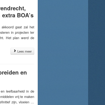
rendrecht,
 extra BOA’s
kkoord gaat zal het
teren in projecten ter
echt. Het plan werd de
Lees meer
breiden en
en leefbaarheid in de
 middelen vrij te maken
initief zijn, vloeien …