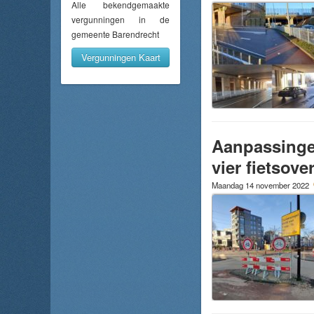
Alle bekendgemaakte
vergunningen in de
gemeente Barendrecht
Vergunningen Kaart
Aanpassinge
vier fietsov
Maandag 14 november 2022