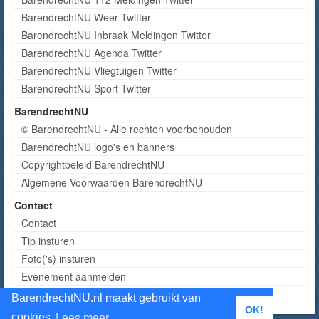
BarendrechtNU Weer Twitter
BarendrechtNU Inbraak Meldingen Twitter
BarendrechtNU Agenda Twitter
BarendrechtNU Vliegtuigen Twitter
BarendrechtNU Sport Twitter
BarendrechtNU
© BarendrechtNU - Alle rechten voorbehouden
BarendrechtNU logo's en banners
Copyrightbeleid BarendrechtNU
Algemene Voorwaarden BarendrechtNU
Contact
Contact
Tip insturen
Foto('s) insturen
Evenement aanmelden
Informatie aanvragen adverteren
BarendrechtNU.nl maakt gebruikt van
OK!
cookies
Lees meer