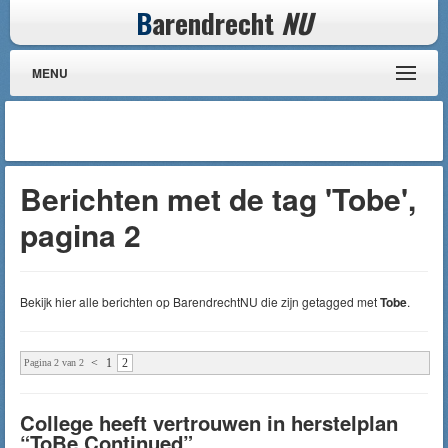
B
arendrecht
NU
MENU
Berichten met de tag 'Tobe',
pagina 2
Bekijk hier alle berichten op BarendrechtNU die zijn getagged met
Tobe
.
<
1
2
Pagina 2 van 2
College heeft vertrouwen in herstelplan
“ToBe Continued”