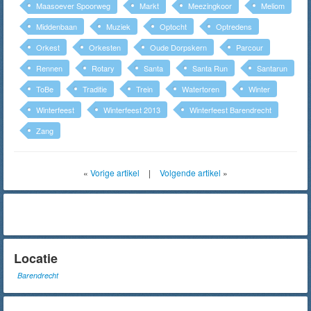
Maasoever Spoorweg
Markt
Meezingkoor
Meliom
Middenbaan
Muziek
Optocht
Optredens
Orkest
Orkesten
Oude Dorpskern
Parcour
Rennen
Rotary
Santa
Santa Run
Santarun
ToBe
Traditie
Trein
Watertoren
Winter
Winterfeest
Winterfeest 2013
Winterfeest Barendrecht
Zang
«
Vorige artikel
|
Volgende artikel
»
Locatie
Barendrecht