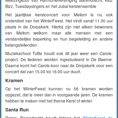
Meezingkoor van Harmonievereniging Barendrecht, Kidz
Bizz, Tuesdaysingers en het Jubal kerstensemble
Het jaarlijkse kerstconcert voor Meliom is nu ook
onderdeel van het WinterFeest. Het vindt vanaf 11.30 uur
plaats in de Dorpskerk. Hierbij zijn niet alleen bewoners
van Meliom welkom maar alle mensen met een
verstandelijke beperking en hun begeleiding en andere
belangstellenden.
Muziekschool ToBe houdt ook dit jaar weer een Carols-
project. De liederen worden ingestudeerd in De Baerne.
Daarna komt het Carols-koor naar de Dorpskerk voor een
concert dat van 15.00 tot 16.00 uur duurt.
Kramen
Op het WinterFeest kunnen nu 56 kramen worden
opgezet, dat is meer dan in voorgaande jaren. De kramen
hebben te maken met het thema Kerst of winter.
Santa Run
Rotary Barendrecht houdt tijdens het
WinterFeest de