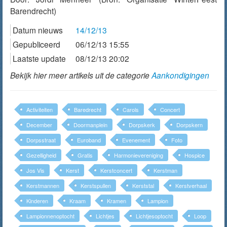
Barendrecht)
Datum nieuws
14/12/13
Gepubliceerd
06/12/13 15:55
Laatste update
08/12/13 20:02
Bekijk hier meer artikels uit de categorie
Aankondigingen
Activiteiten
Baredrecht
Carols
Concert
December
Doormanplein
Dorpskerk
Dorpskern
Dorpsstraat
Euroband
Evenement
Foto
Gezelligheid
Gratis
Harmonievereniging
Hospice
Jos Vis
Kerst
Kerstconcert
Kerstman
Kerstmannen
Kerstspullen
Kerststal
Kerstverhaal
Kinderen
Kraam
Kramen
Lampion
Lampionnenoptocht
Lichtjes
Lichtjesoptocht
Loop