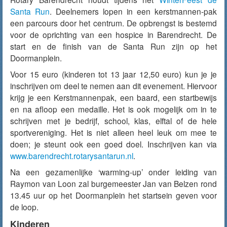
Santa Run
. Deelnemers lopen in een kerstmannen-pak
een parcours door het centrum. De opbrengst is bestemd
voor de oprichting van een hospice in Barendrecht. De
start en de finish van de Santa Run zijn op het
Doormanplein.
Voor 15 euro (kinderen tot 13 jaar 12,50 euro) kun je je
inschrijven om deel te nemen aan dit evenement. Hiervoor
krijg je een Kerstmannenpak, een baard, een startbewijs
en na afloop een medaille. Het is ook mogelijk om in te
schrijven met je bedrijf, school, klas, elftal of de hele
sportvereniging. Het is niet alleen heel leuk om mee te
doen; je steunt ook een goed doel. Inschrijven kan via
www.barendrecht.rotarysantarun.nl
.
Na een gezamenlijke ‘warming-up’ onder leiding van
Raymon van Loon zal burgemeester Jan van Belzen rond
13.45 uur op het Doormanplein het startsein geven voor
de loop.
Kinderen