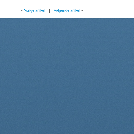
«
Vorige artikel
|
Volgende artikel
»