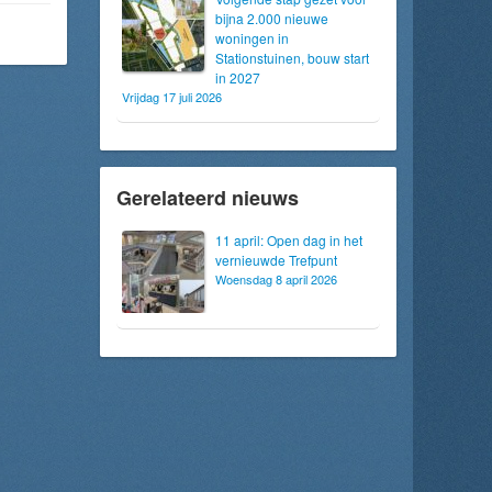
bijna 2.000 nieuwe
woningen in
Stationstuinen, bouw start
in 2027
Vrijdag 17 juli 2026
Gerelateerd nieuws
11 april: Open dag in het
vernieuwde Trefpunt
Woensdag 8 april 2026