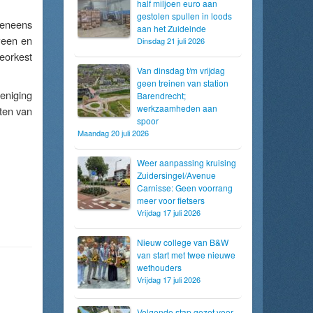
half miljoen euro aan
gestolen spullen in loods
veneens
aan het Zuideinde
ween en
Dinsdag 21 juli 2026
eorkest
Van dinsdag t/m vrijdag
geen treinen van station
eniging
Barendrecht;
werkzaamheden aan
ten van
spoor
Maandag 20 juli 2026
Weer aanpassing kruising
Zuidersingel/Avenue
Carnisse: Geen voorrang
meer voor fietsers
Vrijdag 17 juli 2026
Nieuw college van B&W
van start met twee nieuwe
wethouders
Vrijdag 17 juli 2026
Volgende stap gezet voor