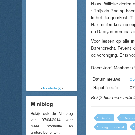
Naast Willeke deden n
: Thijs de Pee op hoo
in het Jeugdorkest. T
Harmonieorkest op eup
en Damyan Vermaas op
Voor lessen op alle i
Barendrecht. Tevens k
de vereniging. Er is v
Door:
Jordi Menheer
(B
Datum nieuws
05
Gepubliceerd
07
-
Advertentie (?)
-
Bekijk hier meer artike
Miniblog
Bekijk ook de Miniblog
Baerne
Barend
van 07/04/2014 voor
meer informatie en
Jongerenorkest
andere berichten.