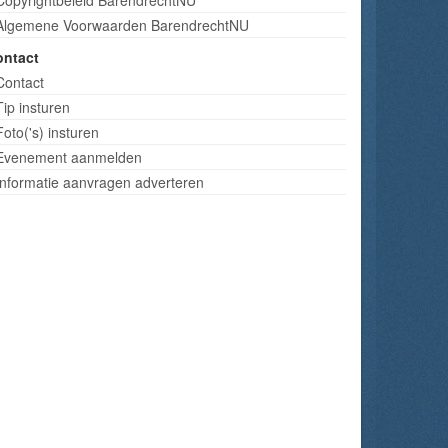
Algemene Voorwaarden BarendrechtNU
ontact
Contact
Tip insturen
Foto('s) insturen
Evenement aanmelden
Informatie aanvragen adverteren