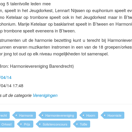
og 5 talentvolle leden mee
rn, speelt in het Jeugdorkest, Lennart Nijssen op euphonium speelt e
imo Ketelaar op trombone speelt ook in het Jeugdorkest maar in B’t
honium. Marije Ketelaar op basklarinet speelt in B’tween en Harmoni
 trombone speelt eveneens in B’tween.
nstrumenten uit de harmonie bezetting kunt u terecht bij Harmoniever
unnen ervaren muzikanten instromen in een van de 18 groepen/orkes
oor jong tot oud op elk niveau mogelijkheden tot samenspel.
ron: Harmonievereniging Barendrecht)
/04/14
/04/14 17:48
ls uit de categorie
Verenigingen
recht
Harmonie
Harmonievereniging
Hoorn
Hoorniste
Orkest
Prijs
Solistenconcours
ToBe