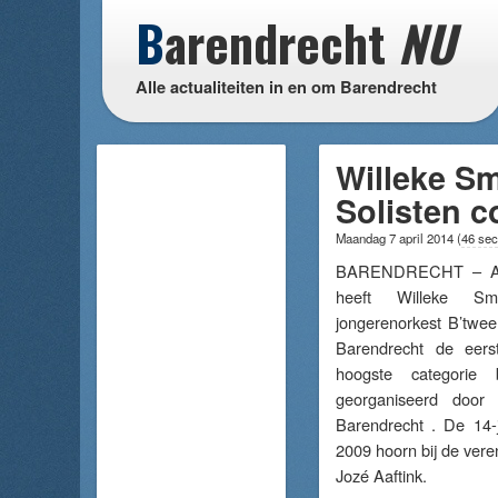
B
arendrecht
NU
Alle actualiteiten in en om Barendrecht
Willeke Sm
Solisten 
Maandag 7 april 2014
(
46 sec
BARENDRECHT – Afge
heeft Willeke Sm
jongerenorkest B’twe
Barendrecht de eers
hoogste categorie b
georganiseerd doo
Barendrecht . De 14-j
2009 hoorn bij de veren
Jozé Aaftink.