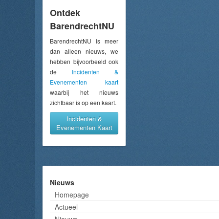
Ontdek
BarendrechtNU
BarendrechtNU is meer
dan alleen nieuws, we
hebben bijvoorbeeld ook
de
Incidenten &
Evenementen kaart
waarbij het nieuws
zichtbaar is op een kaart.
Incidenten &
Evenementen Kaart
Nieuws
Homepage
Actueel
Nieuws