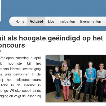
Actueel
Home
Live
Incidenten
Evenementen
it als hoogste geëindigd op het
concours
)
lopen zaterdag 5 april
it, hoorniste bij het
en van Harmonievereniging
te prijs gewonnen in de
ij het solistenconcours
r Tobe in de Baerne in
arige Willeke speelt sinds
iging en volgt de lessen bij