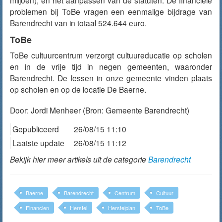
miljoen), en het aanpassen van de statuten. De financiële
problemen bij ToBe vragen een eenmalige bijdrage van
Barendrecht van in totaal 524.644 euro.
ToBe
ToBe cultuurcentrum verzorgt cultuureducatie op scholen
en in de vrije tijd in negen gemeenten, waaronder
Barendrecht. De lessen in onze gemeente vinden plaats
op scholen en op de locatie De Baerne.
Door:
Jordi Menheer
(Bron: Gemeente Barendrecht)
Gepubliceerd
26/08/15 11:10
Laatste update
26/08/15 11:12
Bekijk hier meer artikels uit de categorie
Barendrecht
Baerne
Barendrecht
Centrum
Cultuur
Financien
Herstel
Herstelplan
ToBe