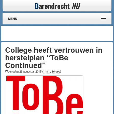
B
arendrecht
NU
MENU
College heeft vertrouwen in
herstelplan “ToBe
Continued”
Woensdag 26 augustus 2015
(
1 min, 16 sec
)