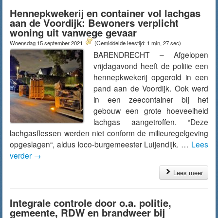
Hennepkwekerij en container vol lachgas
aan de Voordijk: Bewoners verplicht
woning uit vanwege gevaar
Woensdag 15 september 2021
(Gemiddelde leestijd: 1 min, 27 sec)
BARENDRECHT – Afgelopen
vrijdagavond heeft de politie een
hennepkwekerij opgerold in een
pand aan de Voordijk. Ook werd
in een zeecontainer bij het
gebouw een grote hoeveelheid
lachgas aangetroffen. “Deze
lachgasflessen werden niet conform de milieuregelgeving
opgeslagen“, aldus loco-burgemeester Luijendijk. …
Lees
verder
→
Lees meer
Integrale controle door o.a. politie,
gemeente, RDW en brandweer bij