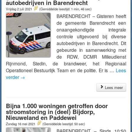
autobedrijven in Barendrecht
Vrijdag 2 juli 2021
(Gemiddelde leestijd: 1 min, 46 sec)
BARENDRECHT – Gisteren heeft
de gemeente Barendrecht een
onaangekondigde integrale
controle uitgevoerd bij diverse
autobedrijven in Barendrecht. Dit
gebeurde in samenwerking met
de RDW, DCMR Milieudienst
Rijnmond, Stedin, de brandweer, het Regionaal
Operationeel Bestuurlijk Team en de politie. Er is …
Lees
verder
→
Lees meer
Bijna 1.000 woningen getroffen door
stroomstoring in (deel) Bijdorp,
Nieuweland en Paddewei
Zondag 16 mei 2021
(Gemiddelde leestijd: 50 sec)
BARENDRECHT – Sinds 10:50