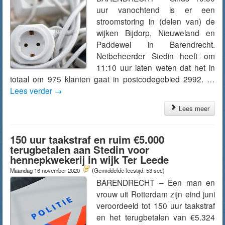
uur vanochtend is er een
stroomstoring in (delen van) de
wijken Bijdorp, Nieuweland en
Paddewei in Barendrecht.
Netbeheerder Stedin heeft om
11:10 uur laten weten dat het in
totaal om 975 klanten gaat in postcodegebied 2992. …
Lees verder
→
Lees meer
150 uur taakstraf en ruim €5.000
terugbetalen aan Stedin voor
hennepkwekerij in wijk Ter Leede
Maandag 16 november 2020
(Gemiddelde leestijd: 53 sec)
BARENDRECHT – Een man en
vrouw uit Rotterdam zijn eind juni
veroordeeld tot 150 uur taakstraf
en het terugbetalen van €5.324