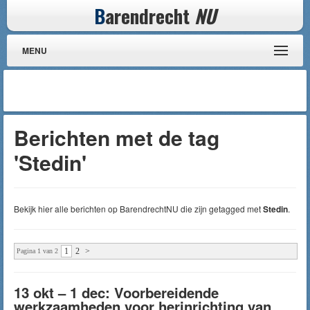
B
arendrecht
NU
MENU
Berichten met de tag
'Stedin'
Bekijk hier alle berichten op BarendrechtNU die zijn getagged met
Stedin
.
1
2
>
Pagina 1 van 2
13 okt – 1 dec: Voorbereidende
werkzaamheden voor herinrichting van