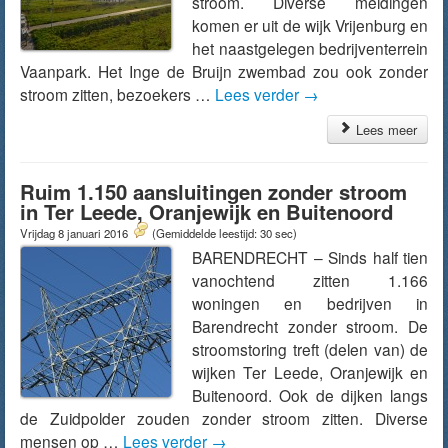
stroom. Diverse meldingen
komen er uit de wijk Vrijenburg en
het naastgelegen bedrijventerrein
Vaanpark. Het Inge de Bruijn zwembad zou ook zonder
stroom zitten, bezoekers …
Lees verder
→
Lees meer
Ruim 1.150 aansluitingen zonder stroom
in Ter Leede, Oranjewijk en Buitenoord
Vrijdag 8 januari 2016
(Gemiddelde leestijd: 30 sec)
BARENDRECHT – Sinds half tien
vanochtend zitten 1.166
woningen en bedrijven in
Barendrecht zonder stroom. De
stroomstoring treft (delen van) de
wijken Ter Leede, Oranjewijk en
Buitenoord. Ook de dijken langs
de Zuidpolder zouden zonder stroom zitten. Diverse
mensen op …
Lees verder
→