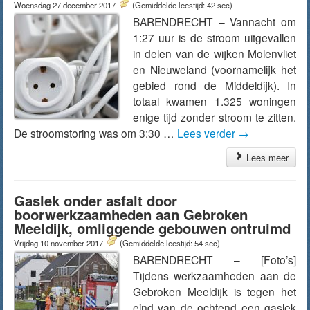
Woensdag 27 december 2017
(Gemiddelde leestijd: 42 sec)
BARENDRECHT – Vannacht om
1:27 uur is de stroom uitgevallen
in delen van de wijken Molenvliet
en Nieuweland (voornamelijk het
gebied rond de Middeldijk). In
totaal kwamen 1.325 woningen
enige tijd zonder stroom te zitten.
De stroomstoring was om 3:30 …
Lees verder
→
Lees meer
Gaslek onder asfalt door
boorwerkzaamheden aan Gebroken
Meeldijk, omliggende gebouwen ontruimd
Vrijdag 10 november 2017
(Gemiddelde leestijd: 54 sec)
BARENDRECHT – [Foto’s]
Tijdens werkzaamheden aan de
Gebroken Meeldijk is tegen het
eind van de ochtend een gaslek