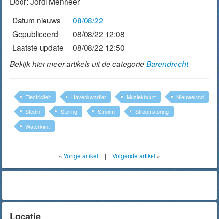
Door:
Jordi Menheer
Datum nieuws
08/08/22
Gepubliceerd
08/08/22 12:08
Laatste update
08/08/22 12:50
Bekijk hier meer artikels uit de categorie
Barendrecht
Electriciteit
Havenkwartier
Muziekbuurt
Nieuweland
Stedin
Storing
Stroom
Stroomstoring
Waterkant
«
Vorige artikel
|
Volgende artikel
»
Locatie