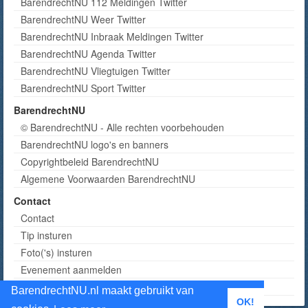
BarendrechtNU 112 Meldingen Twitter
BarendrechtNU Weer Twitter
BarendrechtNU Inbraak Meldingen Twitter
BarendrechtNU Agenda Twitter
BarendrechtNU Vliegtuigen Twitter
BarendrechtNU Sport Twitter
BarendrechtNU
© BarendrechtNU - Alle rechten voorbehouden
BarendrechtNU logo's en banners
Copyrightbeleid BarendrechtNU
Algemene Voorwaarden BarendrechtNU
Contact
Contact
Tip insturen
Foto('s) insturen
Evenement aanmelden
Informatie aanvragen adverteren
BarendrechtNU.nl maakt gebruikt van
OK!