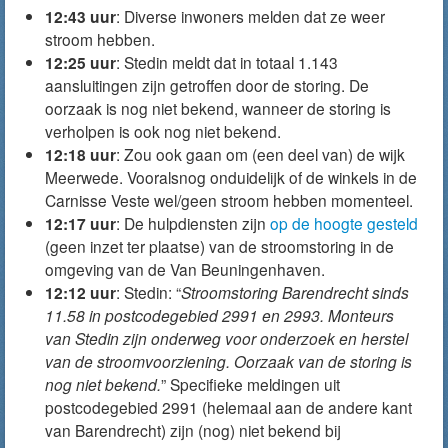
12:43 uur
: Diverse inwoners melden dat ze weer
stroom hebben.
12:25 uur
: Stedin meldt dat in totaal 1.143
aansluitingen zijn getroffen door de storing. De
oorzaak is nog niet bekend, wanneer de storing is
verholpen is ook nog niet bekend.
12:18 uur
: Zou ook gaan om (een deel van) de wijk
Meerwede. Vooralsnog onduidelijk of de winkels in de
Carnisse Veste wel/geen stroom hebben momenteel.
12:17 uur
: De hulpdiensten zijn
op de hoogte gesteld
(geen inzet ter plaatse) van de stroomstoring in de
omgeving van de Van Beuningenhaven.
12:12 uur
: Stedin: “
Stroomstoring
Barendrecht
sinds
11.58 in postcodegebied 2991 en 2993. Monteurs
van
Stedin
zijn onderweg voor onderzoek en herstel
van de stroomvoorziening. Oorzaak van de storing is
nog niet bekend.
” Specifieke meldingen uit
postcodegebied 2991 (helemaal aan de andere kant
van Barendrecht) zijn (nog) niet bekend bij