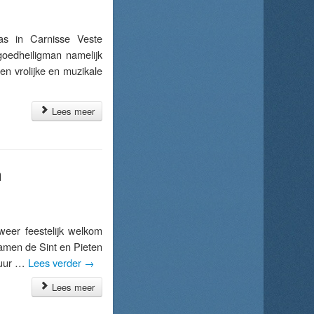
s in Carnisse Veste
goedheiligman namelijk
en vrolijke en muzikale
Lees meer
n
eer feestelijk welkom
wamen de Sint en Pieten
0 uur …
Lees verder
→
Lees meer