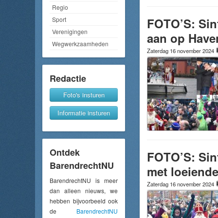
Regio
FOTO’S: Sint
Sport
Verenigingen
aan op Have
Wegwerkzaamheden
Zaterdag 16 november 2024
Redactie
Foto's insturen
Informatie insturen
Ontdek
FOTO’S: Sint
BarendrechtNU
met loeiende
BarendrechtNU is meer
Zaterdag 16 november 2024
dan alleen nieuws, we
hebben bijvoorbeeld ook
de
BarendrechtNU