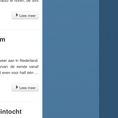
auto te horen, de Sint
Lees meer
um
er aan in Nederland.
arvan de eerste vanaf
dt even voor half één …
Lees meer
 intocht