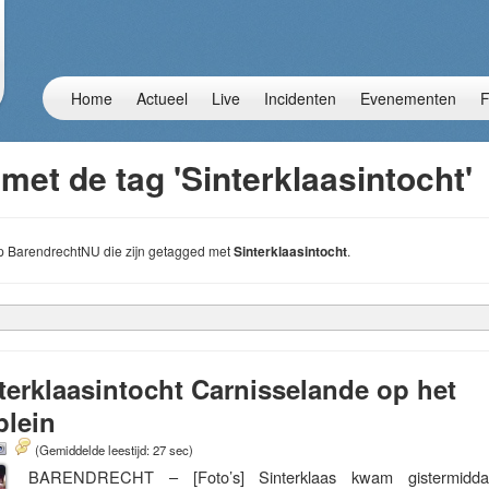
Home
Actueel
Live
Incidenten
Evenementen
F
met de tag 'Sinterklaasintocht'
 op BarendrechtNU die zijn getagged met
Sinterklaasintocht
.
erklaasintocht Carnisselande op het
plein
(Gemiddelde leestijd: 27 sec)
BARENDRECHT – [Foto’s] Sinterklaas kwam gistermiddag