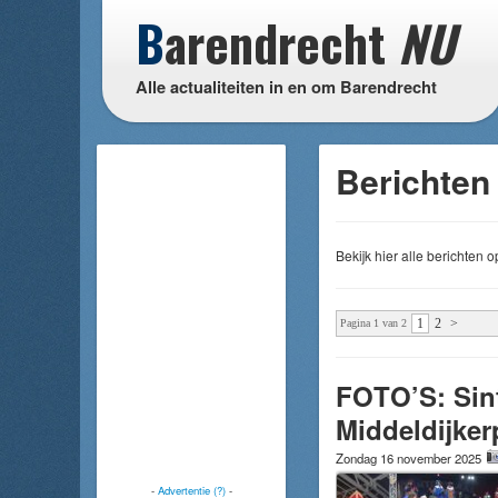
B
arendrecht
NU
Alle actualiteiten in en om Barendrecht
Berichten 
Bekijk hier alle berichten
1
2
>
Pagina 1 van 2
FOTO’S: Sint
Middeldijker
Zondag 16 november 2025
-
Advertentie (?)
-