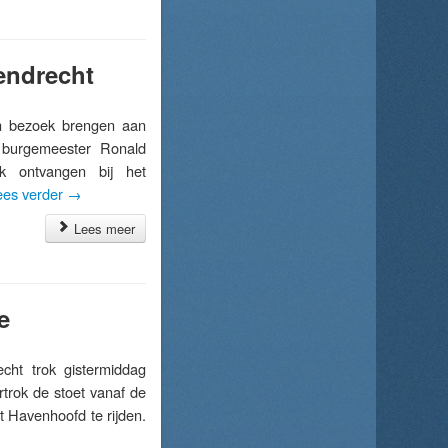
endrecht
 bezoek brengen aan
 burgemeester Ronald
jk ontvangen bij het
ees verder
→
Lees meer
e
ht trok gistermiddag
rtrok de stoet vanaf de
t Havenhoofd te rijden.