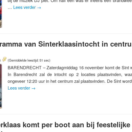
bij de muziek DJ piet. Om half één was er ineens een brandweer
…
Lees verder
→
ramma van Sinterklaasintocht in centr
4
(Gemiddelde leestijd: 51 sec)
BARENDRECHT – Zaterdagmiddag 16 november komt de Sint we
In Barendrecht zal de intocht op 2 locaties plaatsvinden, wa
ongeveer 12:20 uur in het centrum zal plaatsvinden. De Sint wor
Lees verder
→
rklaas komt per boot aan bij feestelijke