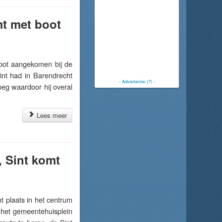
mt met boot
oot aangekomen bij de
int had in Barendrecht
-
Advertentie (?)
-
eg waardoor hij overal
Lees meer
, Sint komt
plaats in het centrum
 het gemeentehuisplein