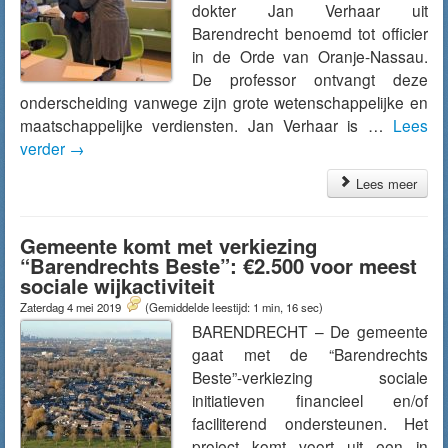
dokter Jan Verhaar uit
Barendrecht benoemd tot officier
in de Orde van Oranje-Nassau.
De professor ontvangt deze
onderscheiding vanwege zijn grote wetenschappelijke en
maatschappelijke verdiensten. Jan Verhaar is …
Lees
verder
→
Lees meer
Gemeente komt met verkiezing
“Barendrechts Beste”: €2.500 voor meest
sociale wijkactiviteit
Zaterdag 4 mei 2019
(Gemiddelde leestijd: 1 min, 16 sec)
BARENDRECHT – De gemeente
gaat met de “Barendrechts
Beste”-verkiezing sociale
initiatieven financieel en/of
faciliterend ondersteunen. Het
project komt voort uit een in