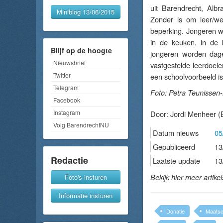
uit Barendrecht, Alb
Miniblog 13/06/2015
Zonder is om leer/we
beperking. Jongeren w
in de keuken, in de 
Blijf op de hoogte
jongeren worden dage
Nieuwsbrief
vastgestelde leerdoel
Twitter
een schoolvoorbeeld i
Telegram
Foto: Petra Teunissen-
Facebook
Instagram
Door:
Jordi Menheer
(B
Volg BarendrechtNU
Datum nieuws
05
Gepubliceerd
13
Redactie
Laatste update
13
Foto's insturen
Bekijk hier meer artike
Informatie insturen
Donatie
Maatsc