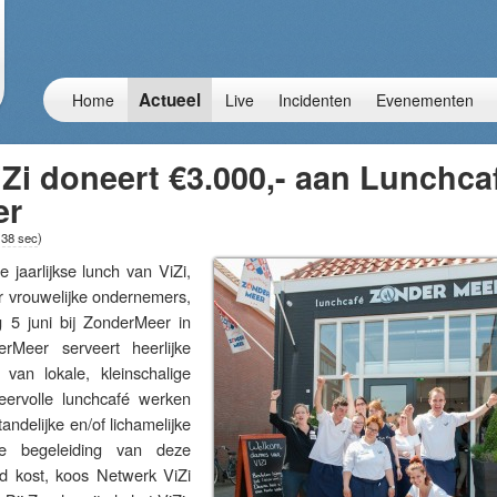
Actueel
Home
Live
Incidenten
Evenementen
Zi doneert €3.000,- aan Lunchca
er
 38 sec
)
arlijkse lunch van ViZi,
r vrouwelijke ondernemers,
g 5 juni bij ZonderMeer in
erMeer serveert heerlijke
van lokale, kleinschalige
feervolle lunchcafé werken
andelijke en/of lichamelijke
e begeleiding van deze
d kost, koos Netwerk ViZi