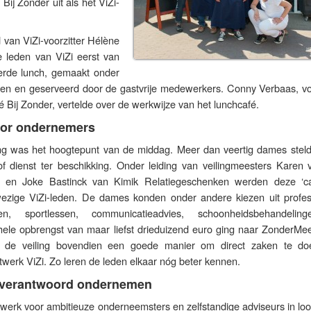
Bij Zonder uit als het ViZi-
van ViZi-voorzitter Hélène
 leden van ViZi eerst van
erde lunch, gemaakt onder
Dien en geserveerd door de gastvrije medewerkers. Conny Verbaas, voo
é Bij Zonder, vertelde over de werkwijze van het lunchcafé.
voor ondernemers
ing was het hoogtepunt van de middag. Meer dan veertig dames stel
 of dienst ter beschikking. Onder leiding van veilingmeesters Karen 
n Joke Bastinck van Kimik Relatiegeschenken werden deze ‘c
ezige ViZi-leden. De dames konden onder andere kiezen uit profes
hten, sportlessen, communicatieadvies, schoonheidsbehandeli
ehele opbrengst van maar liefst drieduizend euro ging naar ZonderMee
de veiling bovendien een goede manier om direct zaken te d
werk ViZi. Zo leren de leden elkaar nóg beter kennen.
 verantwoord ondernemen
werk voor ambitieuze onderneemsters en zelfstandige adviseurs in loo