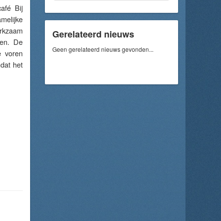
afé Bij
melijke
erkzaam
Gerelateerd nieuws
ten. De
Geen gerelateerd nieuws gevonden...
e voren
dat het