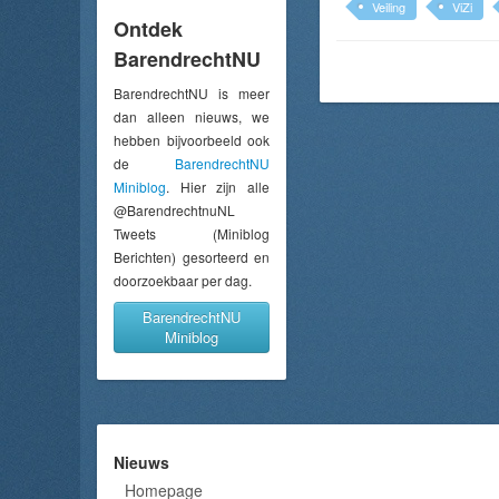
Veiling
ViZi
Ontdek
BarendrechtNU
BarendrechtNU is meer
dan alleen nieuws, we
hebben bijvoorbeeld ook
de
BarendrechtNU
Miniblog
. Hier zijn alle
@BarendrechtnuNL
Tweets (Miniblog
Berichten) gesorteerd en
doorzoekbaar per dag.
BarendrechtNU
Miniblog
Nieuws
Homepage