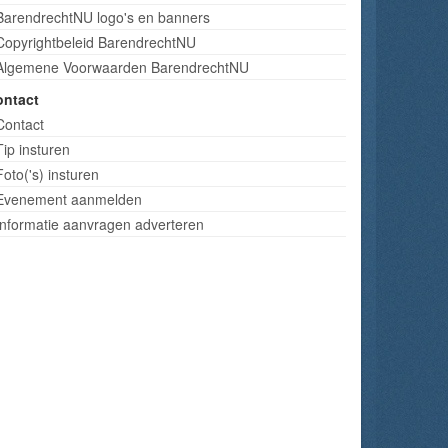
BarendrechtNU logo's en banners
Copyrightbeleid BarendrechtNU
Algemene Voorwaarden BarendrechtNU
ontact
Contact
Tip insturen
Foto('s) insturen
Evenement aanmelden
Informatie aanvragen adverteren