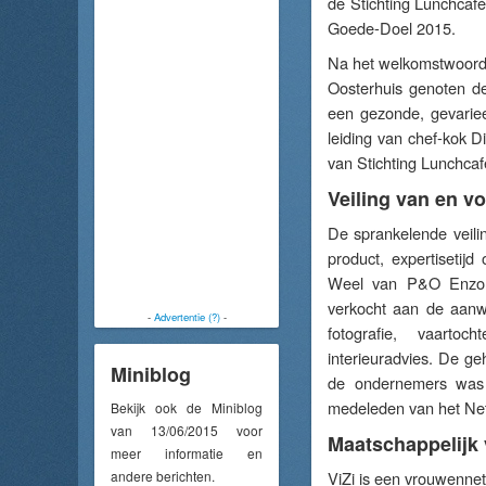
de Stichting Lunchcafé 
Goede-Doel 2015.
Na het welkomstwoord 
Oosterhuis genoten de
een gezonde, gevarie
leiding van chef-kok 
van Stichting Lunchcaf
Veiling van en 
De sprankelende veil
product, expertisetijd
Weel van P&O Enzo e
verkocht aan de aanw
-
Advertentie (?)
-
fotografie, vaartoc
interieuradvies. De g
Miniblog
de ondernemers was 
medeleden van het Net
Bekijk ook de Miniblog
van 13/06/2015 voor
Maatschappelijk
meer informatie en
andere berichten.
ViZi is een vrouwennet