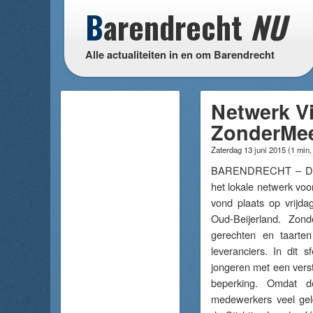
B
arendrecht
NU
Alle actualiteiten in en om Barendrecht
Netwerk Vi
ZonderMe
Zaterdag 13 juni 2015
(
1 min,
BARENDRECHT – De ja
het lokale netwerk voo
vond plaats op vrijda
Oud-Beijerland. Zond
gerechten en taarten 
leveranciers. In dit s
jongeren met een verst
beperking. Omdat d
medewerkers veel gel