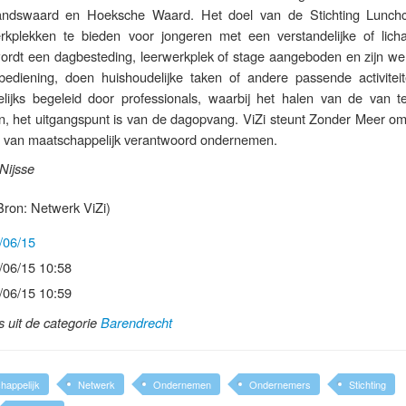
randswaard en Hoeksche Waard. Het doel van de Stichting Lunchc
rkplekken te bieden voor jongeren met een verstandelijke of licha
ordt een dagbesteding, leerwerkplek of stage aangeboden en zijn w
bediening, doen huishoudelijke taken of andere passende activitei
lijks begeleid door professionals, waarbij het halen van de van t
en, het uitgangspunt is van de dagopvang. ViZi steunt Zonder Meer om
s van maatschappelijk verantwoord ondernemen.
Nijsse
ron: Netwerk ViZi)
/06/15
/06/15 10:58
/06/15 10:59
ls uit de categorie
Barendrecht
happelijk
Netwerk
Ondernemen
Ondernemers
Stichting