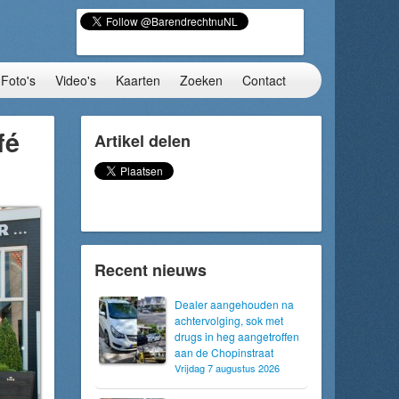
Foto's
Video's
Kaarten
Zoeken
Contact
fé
Artikel delen
Recent nieuws
Dealer aangehouden na
achtervolging, sok met
drugs in heg aangetroffen
aan de Chopinstraat
Vrijdag 7 augustus 2026