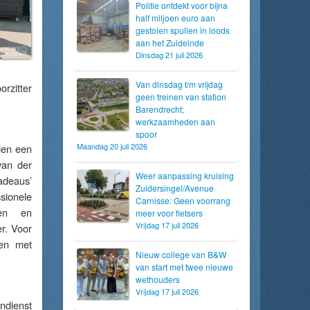
Politie ontdekt voor bijna
half miljoen euro aan
gestolen spullen in loods
aan het Zuideinde
Dinsdag 21 juli 2026
Van dinsdag t/m vrijdag
rzitter
geen treinen van station
Barendrecht;
werkzaamheden aan
spoor
Maandag 20 juli 2026
den een
van der
Weer aanpassing kruising
adeaus’
Zuidersingel/Avenue
sionele
Carnisse: Geen voorrang
ngen en
meer voor fietsers
Vrijdag 17 juli 2026
r. Voor
oen met
Nieuw college van B&W
van start met twee nieuwe
wethouders
Vrijdag 17 juli 2026
ndienst