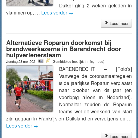
Duiker ging 2 weken geleden in
vlammen op, …
Lees verder
→
Lees meer
Alternatieve Roparun doorkomst bij
brandweerkazerne in Barendrecht door
hulpverlenersteam
Zondag 23 mei 2021
(Gemiddelde leestijd: 1 min, 1 sec)
BARENDRECHT – [Foto’s]
Vanwege de coronamaatregelen
is de jaarlijkse Roparun verplaatst
naar oktober van dit jaar (en
voorlopig alleen in Nederland).
Normaliter zouden de Roparun
teams wel dit weekend van start
zijn gegaan in Frankrijk en Duitsland en vervolgens op …
Lees verder
→
Lees meer