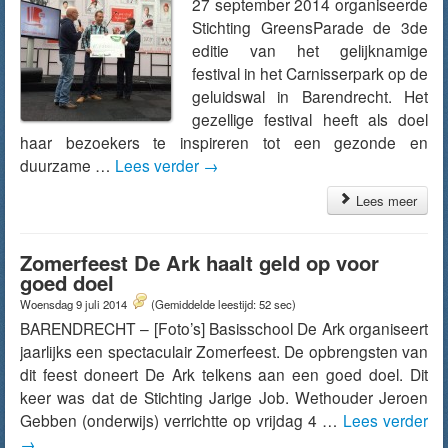
27 september 2014 organiseerde
Stichting GreensParade de 3de
editie van het gelijknamige
festival in het Carnisserpark op de
geluidswal in Barendrecht. Het
gezellige festival heeft als doel
haar bezoekers te inspireren tot een gezonde en
duurzame …
Lees verder
→
Lees meer
Zomerfeest De Ark haalt geld op voor
goed doel
Woensdag 9 juli 2014
(Gemiddelde leestijd: 52 sec)
BARENDRECHT – [Foto’s] Basisschool De Ark organiseert
jaarlijks een spectaculair Zomerfeest. De opbrengsten van
dit feest doneert De Ark telkens aan een goed doel. Dit
keer was dat de Stichting Jarige Job. Wethouder Jeroen
Gebben (onderwijs) verrichtte op vrijdag 4 …
Lees verder
→