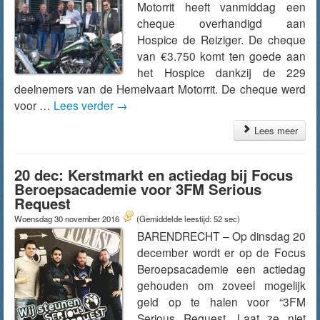
Motorrit heeft vanmiddag een
cheque overhandigd aan
Hospice de Reiziger. De cheque
van €3.750 komt ten goede aan
het Hospice dankzij de 229
deelnemers van de Hemelvaart Motorrit. De cheque werd
voor …
Lees verder
→
Lees meer
20 dec: Kerstmarkt en actiedag bij Focus
Beroepsacademie voor 3FM Serious
Request
Woensdag 30 november 2016
(Gemiddelde leestijd: 52 sec)
BARENDRECHT – Op dinsdag 20
december wordt er op de Focus
Beroepsacademie een actiedag
gehouden om zoveel mogelijk
geld op te halen voor “3FM
Serious Request, Laat ze niet