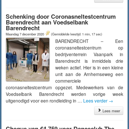
Schenking door Coronasneltestcentrum
Barendrecht aan Voedselbank
Barendrecht
Maandag 7 december 2020
(Gemiddelde leestijd: 1 min, 17 sec)
BARENDRECHT – Een
coronasneltestcentrum op
bedrijventerrein Vaanpark in
Barendrecht is inmiddels drie
weken actief. Hier is in een kleine
unit aan de Arnhemseweg een
commerciele
coronasneltestcentrum opgezet. Medewerkers van de
Voedselbank Barendrecht werden vorige week
uitgenodigd voor een rondleiding in …
Lees verder
→
Lees meer
Cheque van €4.759 voor Danceclub The