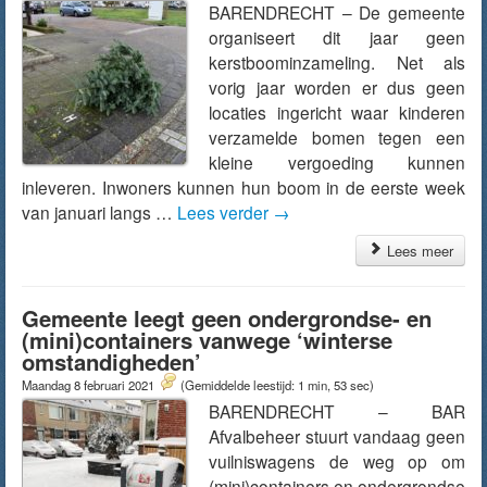
BARENDRECHT – De gemeente
organiseert dit jaar geen
kerstboominzameling. Net als
vorig jaar worden er dus geen
locaties ingericht waar kinderen
verzamelde bomen tegen een
kleine vergoeding kunnen
inleveren. Inwoners kunnen hun boom in de eerste week
van januari langs …
Lees verder
→
Lees meer
Gemeente leegt geen ondergrondse- en
(mini)containers vanwege ‘winterse
omstandigheden’
Maandag 8 februari 2021
(Gemiddelde leestijd: 1 min, 53 sec)
BARENDRECHT – BAR
Afvalbeheer stuurt vandaag geen
vuilniswagens de weg op om
(mini)containers en ondergrondse