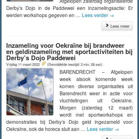
Afgelopen zaterdag organiseerde
Derby’s Dojo in de Paddewei een inzamelingsactie: Er
werden workshops gegeven en …
Lees verder
→
Lees meer
Inzameling voor Oekraïne bij brandweer
en geldinzameling met sportactiviteiten bij
Derby’s Dojo Paddewei
Vrijdag 11 maart 2022
(Gemiddelde leestijd: 3 min, 26 sec)
BARENDRECHT – Afgelopen
week alsook komende week
komen diverse organisaties uit
Barendrecht weer in actie voor
vluchtelingen uit Oekraïne.
Morgen (zaterdag 12 maart)
wordt met sportworkshops en
demonstraties bij Derby’s Dojo geld ingezameld voor
Oekraïne, ook de horeca sluit aan …
Lees verder
→