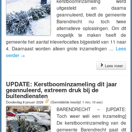
kerstboominzameling werd
uitgesteld en daarna
geannuleerd, biedt de gemeente
Barendrecht nu toch twee
alternatieve oplossingen. Om dit
mogelijk te maken heeft de
gemeente het aantal inleverlocaties bijgesteld van 11 naar
4. Daarnaast worden alleen grote inzamelingen …
Lees
verder
→
Lees meer
UPDATE: Kerstboominzameling dit jaar
geannuleerd, extreem druk bij de
buitendiensten
Donderdag 8 januari 2026
(Gemiddelde leestijd: 1 min, 10 sec)
BARENDRECHT – [UPDATE:
Toch weer wél een inzameling]
De kerstboominzameling van de
gemeente Barendrecht gaat dit