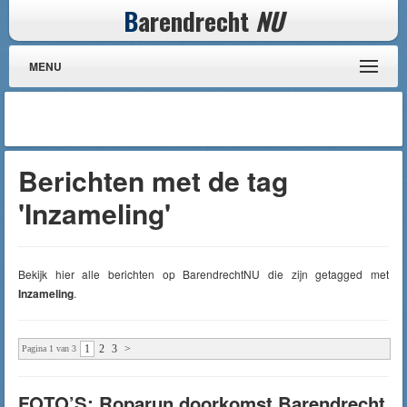
B
arendrecht
NU
MENU
Berichten met de tag
'Inzameling'
Bekijk hier alle berichten op BarendrechtNU die zijn getagged met
Inzameling
.
1
2
3
>
Pagina 1 van 3
FOTO’S: Roparun doorkomst Barendrecht