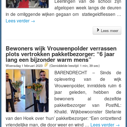
Leerlingen van de school zijn
afgelopen week langs de deuren
in de omliggende wijken gegaan om statiegeldflessen …
Lees verder
→
Lees meer
Bewoners wijk Vrouwenpolder verrassen
plots vertrokken pakketbezorger: “6 jaar
lang een bijzonder warm mens”
Woensdag 1 februari 2023
(Gemiddelde leestijd: 1 min, 39 sec)
BARENDRECHT – Sinds de
oplevering van de wijk
Vrouwenpolder, inmiddels ruim 6
jaar geleden, hebben de
bewoners al dezelfde
pakketbezorger van PostNL:
Khalid. Wijkbewoonster Stefanie
van den Hoek over ‘hun’ pakketbezorger: “Een ontzettend
vriendelijke man, die door weer en wind …
Lees verder
→