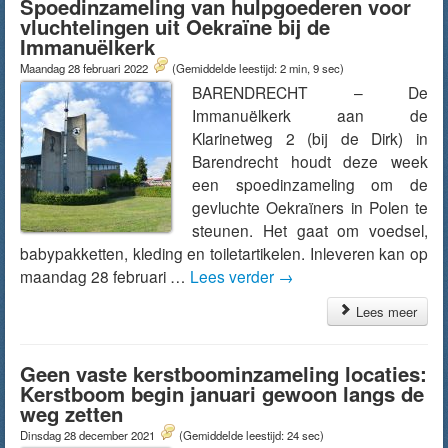
Spoedinzameling van hulpgoederen voor
vluchtelingen uit Oekraïne bij de
Immanuëlkerk
Maandag 28 februari 2022
(Gemiddelde leestijd: 2 min, 9 sec)
BARENDRECHT – De
Immanuëlkerk aan de
Klarinetweg 2 (bij de Dirk) in
Barendrecht houdt deze week
een spoedinzameling om de
gevluchte Oekraïners in Polen te
steunen. Het gaat om voedsel,
babypakketten, kleding en toiletartikelen. Inleveren kan op
maandag 28 februari …
Lees verder
→
Lees meer
Geen vaste kerstboominzameling locaties:
Kerstboom begin januari gewoon langs de
weg zetten
Dinsdag 28 december 2021
(Gemiddelde leestijd: 24 sec)