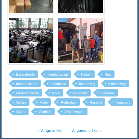
Barendrecht
Heerjansdam
Helpen
Hulp
Immanuelkerk
Inzamelen
Inzameling
Klarinetweg
Maranathakerk
Nood
Noodhulp
Oekraïne
Oorlog
Polen
Rotterdam
Rusland
Transport
Vlucht
Vluchten
Vrachtwagen
«
Vorige artikel
|
Volgende artikel
»