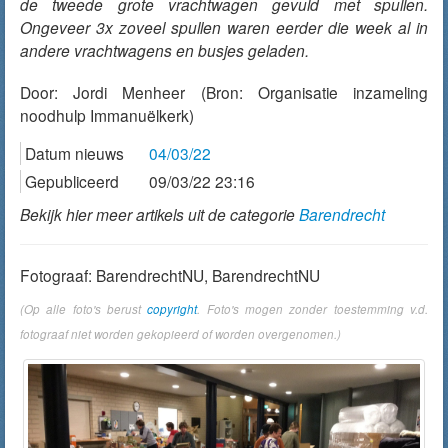
de tweede grote vrachtwagen gevuld met spullen.
Ongeveer 3x zoveel spullen waren eerder die week al in
andere vrachtwagens en busjes geladen.
Door:
Jordi Menheer
(Bron: Organisatie inzameling
noodhulp Immanuëlkerk)
Datum nieuws
04/03/22
Gepubliceerd
09/03/22 23:16
Bekijk hier meer artikels uit de categorie
Barendrecht
Fotograaf: BarendrechtNU, BarendrechtNU
(Op alle foto's berust
copyright
. Foto's mogen zonder toestemming v.d.
fotograaf niet worden gekopieerd of worden overgenomen.)