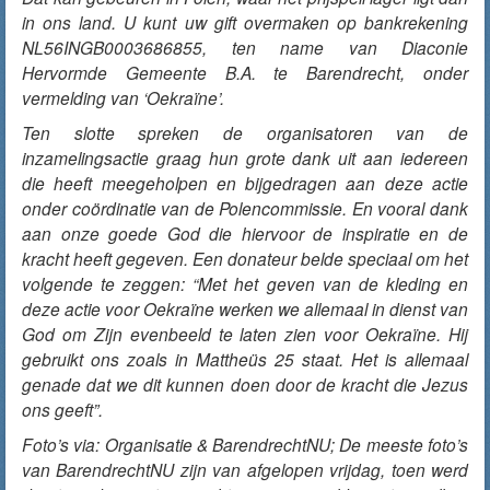
in ons land. U kunt uw gift overmaken op bankrekening
NL56INGB0003686855, ten name van Diaconie
Hervormde Gemeente B.A. te Barendrecht, onder
vermelding van ‘Oekraïne’.
Ten slotte spreken de organisatoren van de
inzamelingsactie graag hun grote dank uit aan iedereen
die heeft meegeholpen en bijgedragen aan deze actie
onder coördinatie van de Polencommissie. En vooral dank
aan onze goede God die hiervoor de inspiratie en de
kracht heeft gegeven. Een donateur belde speciaal om het
volgende te zeggen: “Met het geven van de kleding en
deze actie voor Oekraïne werken we allemaal in dienst van
God om Zijn evenbeeld te laten zien voor Oekraïne. Hij
gebruikt ons zoals in Mattheüs 25 staat. Het is allemaal
genade dat we dit kunnen doen door de kracht die Jezus
ons geeft”.
Foto’s via: Organisatie & BarendrechtNU; De meeste foto’s
van BarendrechtNU zijn van afgelopen vrijdag, toen werd