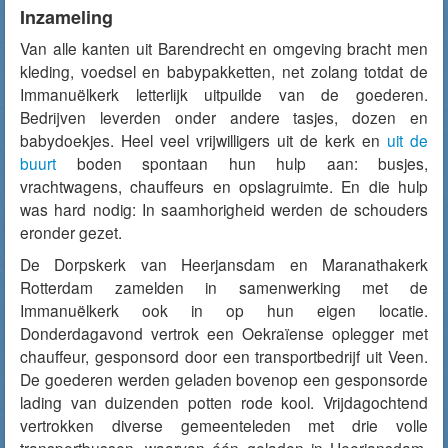
Inzameling
Van alle kanten uit Barendrecht en omgeving bracht men
kleding, voedsel en babypakketten, net zolang totdat de
Immanuëlkerk letterlijk uitpuilde van de goederen.
Bedrijven leverden onder andere tasjes, dozen en
babydoekjes. Heel veel vrijwilligers uit de kerk en
uit de
buurt
boden spontaan hun hulp aan: busjes,
vrachtwagens, chauffeurs en opslagruimte. En die hulp
was hard nodig: In saamhorigheid werden de schouders
eronder gezet.
De Dorpskerk van Heerjansdam en Maranathakerk
Rotterdam zamelden in samenwerking met de
Immanuëlkerk ook in op hun eigen locatie.
Donderdagavond vertrok een Oekraïense oplegger met
chauffeur, gesponsord door een transportbedrijf uit Veen.
De goederen werden geladen bovenop een gesponsorde
lading van duizenden potten rode kool. Vrijdagochtend
vertrokken diverse gemeenteleden met drie volle