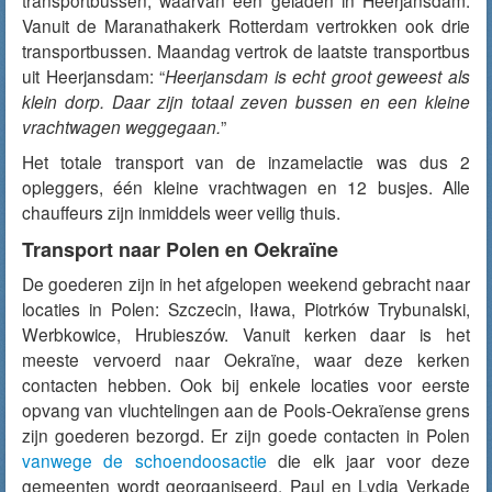
transportbussen, waarvan één geladen in Heerjansdam.
Vanuit de Maranathakerk Rotterdam vertrokken ook drie
transportbussen. Maandag vertrok de laatste transportbus
uit Heerjansdam: “
Heerjansdam is echt groot geweest als
klein dorp. Daar zijn totaal zeven bussen en een kleine
vrachtwagen weggegaan.
”
Het totale transport van de inzamelactie was dus 2
opleggers, één kleine vrachtwagen en 12 busjes. Alle
chauffeurs zijn inmiddels weer veilig thuis.
Transport naar Polen en Oekraïne
De goederen zijn in het afgelopen weekend gebracht naar
locaties in Polen: Szczecin, Iława, Piotrków Trybunalski,
Werbkowice, Hrubieszów. Vanuit kerken daar is het
meeste vervoerd naar Oekraïne, waar deze kerken
contacten hebben. Ook bij enkele locaties voor eerste
opvang van vluchtelingen aan de Pools-Oekraïense grens
zijn goederen bezorgd. Er zijn goede contacten in Polen
vanwege de schoendoosactie
die elk jaar voor deze
gemeenten wordt georganiseerd. Paul en Lydia Verkade