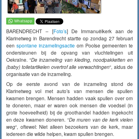
BARENDRECHT – [
Foto’s
] De Immanuëlkerk aan de
Klarinetweg in Barendrecht startte op zondag 27 februari
een
spontane inzamelingsactie
om Poolse gemeenten te
ondersteunen bij de opvang van vluchtelingen uit
Oekraïne. “
De inzameling van kleding, noodpakketten en
(baby) toiletartikelen overtrof alle verwachtingen
“, aldus de
organisatie van de inzameling.
Op de eerste avond van de inzameling stond de
Klarinetweg vol met auto’s van mensen die spullen
kwamen brengen. Mensen hadden vaak spullen over om
te doneren, maar er waren ook mensen die voedsel (in
grote hoeveelheid) bij de groothandel hadden ingekocht
en deze kwamen doneren. “
De muren van de kerk vielen
weg
“, oftewel: Niet alleen bezoekers van de kerk, maar
iedereen die wilde helpen, kwam spullen brengen.