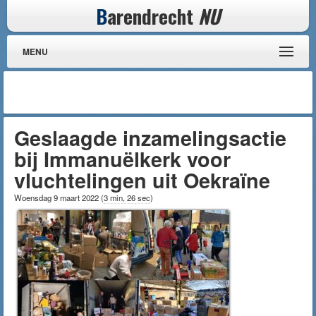
B
arendrecht
NU
MENU
Geslaagde inzamelingsactie
bij Immanuëlkerk voor
vluchtelingen uit Oekraïne
Woensdag 9 maart 2022
(
3 min, 26 sec
)