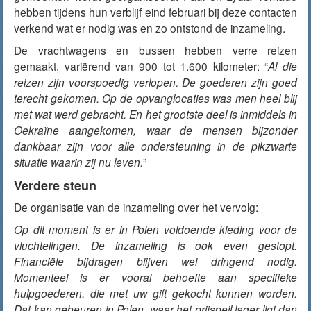
hebben tijdens hun verblijf eind februari bij deze contacten
verkend wat er nodig was en zo ontstond de inzameling.
De vrachtwagens en bussen hebben verre reizen
gemaakt, variërend van 900 tot 1.600 kilometer: “
Al die
reizen zijn voorspoedig verlopen. De goederen zijn goed
terecht gekomen. Op de opvanglocaties was men heel blij
met wat werd gebracht. En het grootste deel is inmiddels in
Oekraïne aangekomen, waar de mensen bijzonder
dankbaar zijn voor alle ondersteuning in de pikzwarte
situatie waarin zij nu leven.
”
Verdere steun
De organisatie van de inzameling over het vervolg:
Op dit moment is er in Polen voldoende kleding voor de
vluchtelingen. De inzameling is ook even gestopt.
Financiële bijdragen blijven wel dringend nodig.
Momenteel is er vooral behoefte aan specifieke
hulpgoederen, die met uw gift gekocht kunnen worden.
Dat kan gebeuren in Polen, waar het prijspeil lager ligt dan