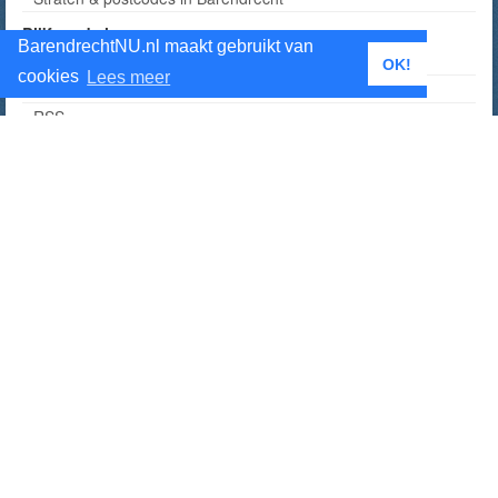
Blijf op de hoogte
BarendrechtNU.nl maakt gebruikt van
Android App
OK!
cookies
Lees meer
Nieuwsbrief
RSS
Twitter
Facebook
Instagram
Telegram kanaal
Tumblr
Alle manieren om op de hoogte te blijven
BarendrechtNU Facebook accounts
BarendrechtNU Facebook
BarendrechtNU Live Facebook
BarendrechtNU 112 Facebook
BarendrechtNU Sport Facebook
BarendrechtNU Twitter accounts
BarendrechtNU Twitter