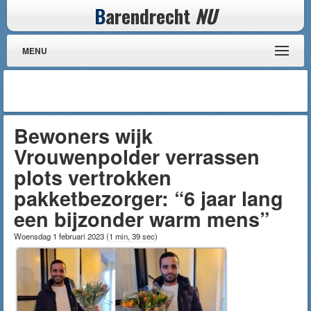
B
arendrecht
NU
MENU
Bewoners wijk
Vrouwenpolder verrassen
plots vertrokken
pakketbezorger: “6 jaar lang
een bijzonder warm mens”
Woensdag 1 februari 2023
(
1 min, 39 sec
)