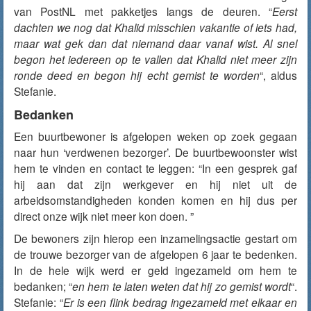
van PostNL met pakketjes langs de deuren. “
Eerst
dachten we nog dat Khalid misschien vakantie of iets had,
maar wat gek dan dat niemand daar vanaf wist. Al snel
begon het iedereen op te vallen dat Khalid niet meer zijn
ronde deed en begon hij echt gemist te worden
“, aldus
Stefanie.
Bedanken
Een buurtbewoner is afgelopen weken op zoek gegaan
naar hun ‘verdwenen bezorger’. De buurtbewoonster wist
hem te vinden en contact te leggen: “In een gesprek gaf
hij aan dat zijn werkgever en hij niet uit de
arbeidsomstandigheden konden komen en hij dus per
direct onze wijk niet meer kon doen. ”
De bewoners zijn hierop een inzamelingsactie gestart om
de trouwe bezorger van de afgelopen 6 jaar te bedenken.
In de hele wijk werd er geld ingezameld om hem te
bedanken; “
en hem te laten weten dat hij zo gemist wordt
“.
Stefanie: “
Er is een flink bedrag ingezameld met elkaar en