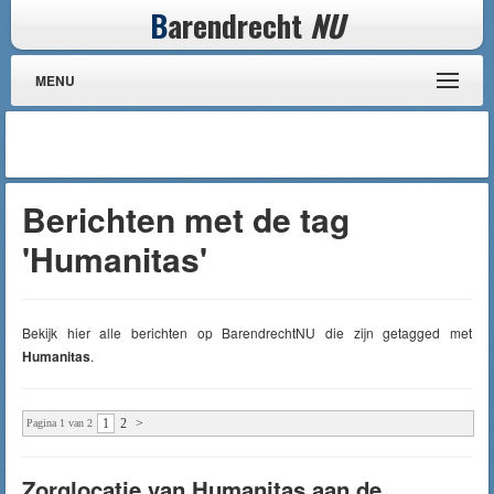
B
arendrecht
NU
MENU
Berichten met de tag
'Humanitas'
Bekijk hier alle berichten op BarendrechtNU die zijn getagged met
Humanitas
.
1
2
>
Pagina 1 van 2
Zorglocatie van Humanitas aan de