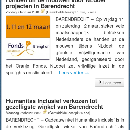
projecten in Barendrecht
Zondag 7 februari 2016
(Gemiddelde leestijd: 1 min, 5 sec)
BARENDRECHT – Op vrijdag 11
en zaterdag 12 maart steken vele
maatschappelijk betrokken
Nederlanders de handen uit de
mouwen tijdens NLdoet: de
grootste vrijwilligersactie van
Nederland, georganiseerd door
het Oranje Fonds. NLdoet zet vrijwillige inzet in de
spotlights en stimuleert …
Lees verder
→
Lees meer
Humanitas Inclusief verkozen tot
gezelligste winkel van Barendrecht
Maandag 2 februari 2015
(Gemiddelde leestijd: 36 sec)
BARENDRECHT – Cadeauwinkel Humanitas Inclusief is in
de verkiezing ‘Gezelligste winkel van Barendrecht’ als