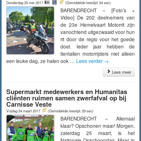
Donderdag 25 mei 2017
(Gemiddelde leestijd: 54 sec)
BARENDRECHT – [Foto’s +
Video] De 202 deelnemers van
de 23e Hemelvaart Motorrit zijn
vanochtend uitgezwaaid voor hun
rit door de regio voor het goede
doel. Ieder jaar hebben de
tientallen motorrijders niet alleen
een leuke dag, ze halen ook …
Lees verder
→
Lees meer
Supermarkt medewerkers en Humanitas
cliënten ruimen samen zwerfafval op bij
Carnisse Veste
Vrijdag 24 maart 2017
(Gemiddelde leestijd: 29 sec)
BARENDRECHT – Allemaal
klaar? Opschonen maar! Morgen,
zaterdag 25 maart, is het
Nationale Opschoondag. Maar in