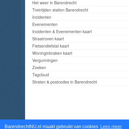
Het weer in Barendrecht
Treintijden station Barendrecht
Incidenten
Evenementen
Incidenten & Evenementen kaart
Straatroven kaart
Fietsendiefstal kaart
Woninginbraken kaart
Vergunningen
Zoeken
Tagcloud
Straten & postcodes in Barendrecht
BarendrechtNU.nl maakt gebruikt van cookies
Lees meer