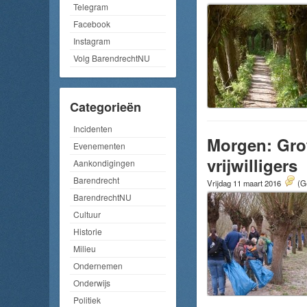
Telegram
Facebook
Instagram
Volg BarendrechtNU
Categorieën
Incidenten
Morgen: Gro
Evenementen
vrijwilligers
Aankondigingen
Barendrecht
Vrijdag 11 maart 2016
(G
BarendrechtNU
Cultuur
Historie
Milieu
Ondernemen
Onderwijs
Politiek