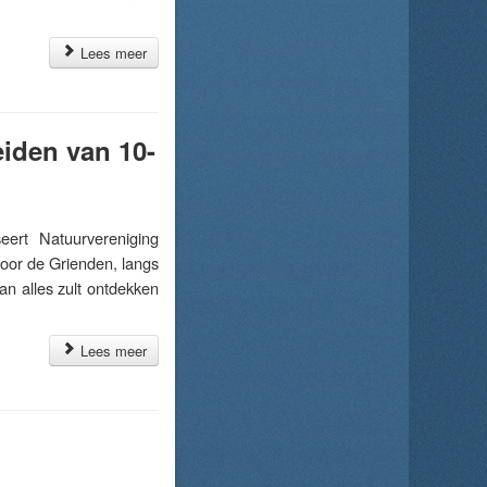
Lees meer
eiden van 10-
rt Natuurvereniging
 door de Grienden, langs
an alles zult ontdekken
Lees meer