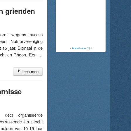
in grienden
ordt wegens succes
ert Natuurvereniging
 15 jaar. Ditmaal in de
-
Advertentie (?)
-
recht en Rhoon. Een …
Lees meer
arnisse
dec) organiseerde
verrassende struintocht
meiden van 10-15 jaar