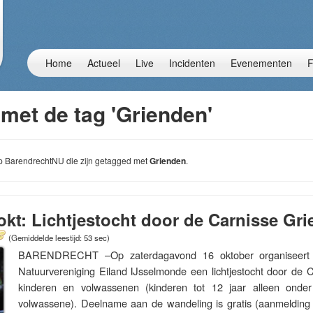
Home
Actueel
Live
Incidenten
Evenementen
F
met de tag 'Grienden'
 op BarendrechtNU die zijn getagged met
Grienden
.
okt: Lichtjestocht door de Carnisse Gr
(Gemiddelde leestijd: 53 sec)
BARENDRECHT –Op zaterdagavond 16 oktober organiseert d
Natuurvereniging Eiland IJsselmonde een lichtjestocht door de 
kinderen en volwassenen (kinderen tot 12 jaar alleen onde
volwassene). Deelname aan de wandeling is gratis (aanmeldin