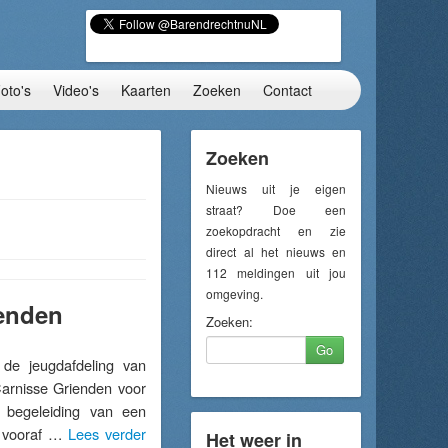
oto's
Video's
Kaarten
Zoeken
Contact
Zoeken
Nieuws uit je eigen
straat? Doe een
zoekopdracht en zie
direct al het nieuws en
112 meldingen uit jou
omgeving.
ienden
Zoeken:
Go
e jeugdafdeling van
Carnisse Grienden voor
r begeleiding van een
g vooraf …
Lees verder
Het weer in