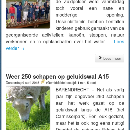
de Zuidpolder werd vanmiddag
toch vooral een natte en
modderige opening.
Desalniettemin hebben tientallen
kinderen gebruik gemaakt van de
georganiseerde activiteiten: kanoën, steppen, natuur
verkennen en in opblaasballen over het water …
Lees
verder
→
Lees meer
Weer 250 schapen op geluidswal A15
Donderdag 9 april 2015
(Gemiddelde leestijd: 1 min, 5 sec)
BARENDRECHT – Net als vorig
jaar zijn ongeveer 250 schapen
aan het werk gezet op de
geluidswal langs de A15 (het
Carnisserpark). Een leuk gezicht,
maar het is ook nog eens nuttig!
Doordat de schapen tijdens het