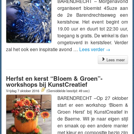
BARENDRECHT – Morgenavond
organiseert bloemist 4Suze aan
de 2e Barendrechtseweg een
kerstshow. Het event begint om
19.00 uur en duurt tot 22:30 uur,
toegang is gratis. De winkel is dan
omgetoverd in kerstsfeer. Verder
zal het ook een inspiratie avond …
Lees verder
→
Lees meer
Herfst en kerst “Bloem & Groen”-
workshops bij KunstCreatief
Vrijdag 7 oktober 2016
(Gemiddelde leestijd: 49 sec)
BARENDRECHT –Op 27 oktober
start er een workshop ‘Bloem &
Groen Herst’ bij KunstCreatief in
de Baerne. Wil je naar eigen stijl
en smaak op een andere manier
met kleur en compositie bezig zijn