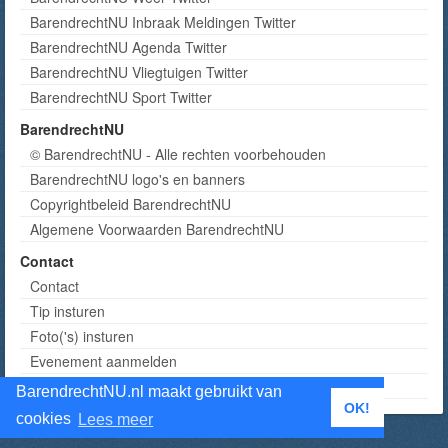
BarendrechtNU Inbraak Meldingen Twitter
BarendrechtNU Agenda Twitter
BarendrechtNU Vliegtuigen Twitter
BarendrechtNU Sport Twitter
BarendrechtNU
© BarendrechtNU - Alle rechten voorbehouden
BarendrechtNU logo's en banners
Copyrightbeleid BarendrechtNU
Algemene Voorwaarden BarendrechtNU
Contact
Contact
Tip insturen
Foto('s) insturen
Evenement aanmelden
Informatie aanvragen adverteren
BarendrechtNU.nl maakt gebruikt van
OK!
cookies
Lees meer