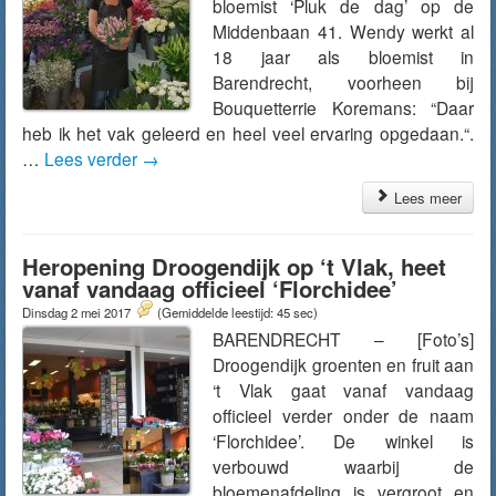
bloemist ‘Pluk de dag’ op de
Middenbaan 41. Wendy werkt al
18 jaar als bloemist in
Barendrecht, voorheen bij
Bouquetterrie Koremans: “Daar
heb ik het vak geleerd en heel veel ervaring opgedaan.“.
…
Lees verder
→
Lees meer
Heropening Droogendijk op ‘t Vlak, heet
vanaf vandaag officieel ‘Florchidee’
Dinsdag 2 mei 2017
(Gemiddelde leestijd: 45 sec)
BARENDRECHT – [Foto’s]
Droogendijk groenten en fruit aan
‘t Vlak gaat vanaf vandaag
officieel verder onder de naam
‘Florchidee’. De winkel is
verbouwd waarbij de
bloemenafdeling is vergroot en