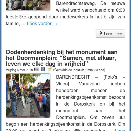
Barendrechtseweg. De nieuwe
winkel werd vanochtend om 8:30
feestelijke geopend door medewerkers in het bijzijn van
familie, …
Lees verder
→
Lees meer
Dodenherdenking bij het monument aan
het Doormanplein: “Samen, met elkaar,
leven we elke dag in vrijheid”
Vrijdag 4 mei 2018
(Gemiddelde leestijd: 1 min, 33 sec)
BARENDRECHT – [Foto’s +
Video] Vanavond hebben
honderden mensen de
herdenkingsbijeenkomst bezocht
in de Dorpskerk en bij het
monument aan het
Doormanplein. Om zeven uur
begon een herdenkingsbijeenkomst in de Dorpskerk. Om
20:00 uur werd er 2 minuten stilte gehouden …
Lees