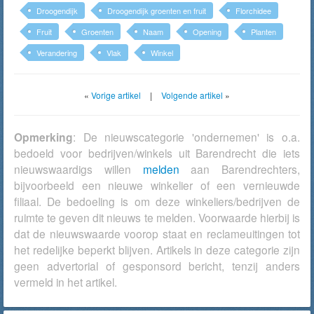
Droogendijk
Droogendijk groenten en fruit
Florchidee
Fruit
Groenten
Naam
Opening
Planten
Verandering
Vlak
Winkel
«
Vorige artikel
|
Volgende artikel
»
Opmerking
: De nieuwscategorie 'ondernemen' is o.a.
bedoeld voor bedrijven/winkels uit Barendrecht die iets
nieuwswaardigs willen
melden
aan Barendrechters,
bijvoorbeeld een nieuwe winkelier of een vernieuwde
filiaal. De bedoeling is om deze winkeliers/bedrijven de
ruimte te geven dit nieuws te melden. Voorwaarde hierbij is
dat de nieuwswaarde voorop staat en reclameuitingen tot
het redelijke beperkt blijven. Artikels in deze categorie zijn
geen advertorial of gesponsord bericht, tenzij anders
vermeld in het artikel.