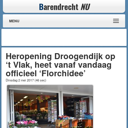
B
arendrecht
NU
MENU
Heropening Droogendijk op
‘t Vlak, heet vanaf vandaag
officieel ‘Florchidee’
Dinsdag 2 mei 2017
(
46 sec
)