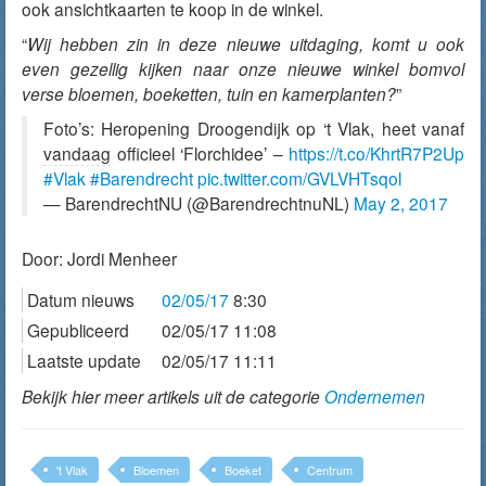
ook ansichtkaarten te koop in de winkel.
“
Wij hebben zin in deze nieuwe uitdaging, komt u ook
even gezellig kijken naar onze nieuwe winkel bomvol
verse bloemen, boeketten, tuin en kamerplanten?
”
Foto’s: Heropening Droogendijk op ‘t Vlak, heet vanaf
vandaag
officieel ‘Florchidee’ –
https://t.co/KhrtR7P2Up
#Vlak
#Barendrecht
pic.twitter.com/GVLVHTsqol
— BarendrechtNU (@BarendrechtnuNL)
May 2, 2017
Door:
Jordi Menheer
Datum nieuws
02/05/17
8:30
Gepubliceerd
02/05/17 11:08
Laatste update
02/05/17 11:11
Bekijk hier meer artikels uit de categorie
Ondernemen
't Vlak
Bloemen
Boeket
Centrum