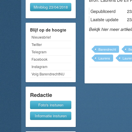
Miniblog 23/04/2018
Gepubliceerd
23
Laatste update
23
Bekijk hier meer artike
Blijf op de hoogte
Nieuwsbrief
Twitter
Barendrecht
B
Telegram
Laurens
Laure
Facebook
Instagram
Volg BarendrechtNU
Redactie
Foto's insturen
Informatie insturen