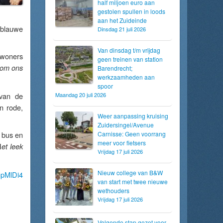
half miljoen euro aan
gestolen spullen in loods
aan het Zuideinde
 blauwe
Dinsdag 21 juli 2026
Van dinsdag t/m vrijdag
ewoners
geen treinen van station
n om ons
Barendrecht;
werkzaamheden aan
spoor
 van de
Maandag 20 juli 2026
en rode,
Weer aanpassing kruising
Zuidersingel/Avenue
e bus en
Carnisse: Geen voorrang
meer voor fietsers
H
et leek
Vrijdag 17 juli 2026
Nieuw college van B&W
mpMlDi4
van start met twee nieuwe
wethouders
Vrijdag 17 juli 2026
Volgende stap gezet voor