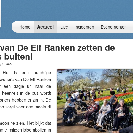
Actueel
Home
Live
Incidenten
Evenementen
van De Elf Ranken zetten de
 buiten!
, 12 sec
)
et is een prachtige
ewoners van De Elf Ranken
r een dagje uit naar de
 heenreis in de bus wordt
woners hebben er zin in. De
s zorgt voor een mooie rit
moois te zien. Het blijkt dat
an 7 miljoen bloembollen in