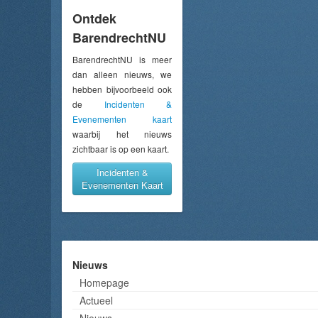
Ontdek
BarendrechtNU
BarendrechtNU is meer
dan alleen nieuws, we
hebben bijvoorbeeld ook
de
Incidenten &
Evenementen kaart
waarbij het nieuws
zichtbaar is op een kaart.
Incidenten &
Evenementen Kaart
Nieuws
Homepage
Actueel
Nieuws