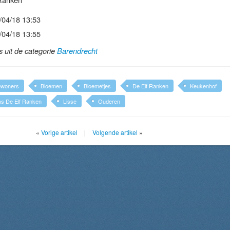
/04/18 13:53
/04/18 13:55
ls uit de categorie
Barendrecht
ewoners
Bloemen
Bloemetjes
De Elf Ranken
Keukenhof
ns De Elf Ranken
Lisse
Ouderen
«
Vorige artikel
|
Volgende artikel
»