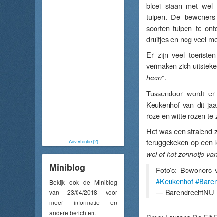
bloei staan met wel 
tulpen. De bewoners 
soorten tulpen te ont
druifjes en nog veel m
Er zijn veel toerist
vermaken zich uitsteke
”.
heen
Tussendoor wordt er
Keukenhof van dit jaar
roze en witte rozen te 
Het was een stralend z
teruggekeken op een kl
-
Advertentie (?)
-
wel of het zonnetje
va
Miniblog
Foto’s: Bewoners 
#Keukenhof
#Baren
Bekijk ook de Miniblog
— BarendrechtNU 
van 23/04/2018 voor
meer informatie en
andere berichten.
Bron:
Laurens De Elf