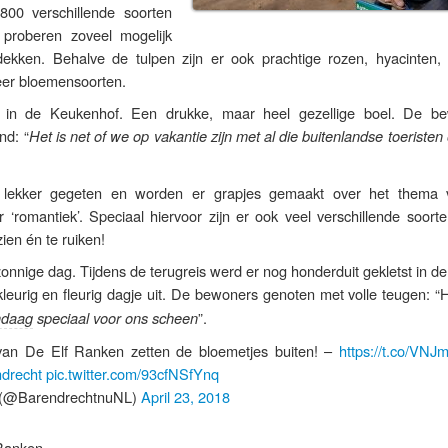
800 verschillende soorten
proberen zoveel mogelijk
dekken. Behalve de tulpen zijn er ook prachtige rozen, hyacinten,
eer bloemensoorten.
en in de Keukenhof. Een drukke, maar heel gezellige boel. De b
nd: “
Het is net of we op vakantie zijn met al die buitenlandse toeriste
 lekker gegeten en worden er grapjes gemaakt over het thema
 ‘romantiek’. Speciaal hiervoor zijn er ook veel verschillende soort
zien én te ruiken!
onnige dag. Tijdens de terugreis werd er nog honderduit gekletst in d
eurig en fleurig dagje uit. De bewoners genoten met volle teugen: “
”.
ndaag
speciaal voor ons scheen
van De Elf Ranken zetten de bloemetjes buiten! –
https://t.co/VNJ
drecht
pic.twitter.com/93cfNSfYnq
(@BarendrechtnuNL)
April 23, 2018
 Ranken