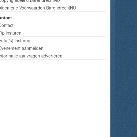
Algemene Voorwaarden BarendrechtNU
ontact
Contact
Tip insturen
Foto('s) insturen
Evenement aanmelden
Informatie aanvragen adverteren