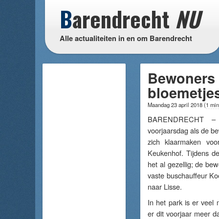
B
arendrecht
NU
Alle actualiteiten in en om Barendrecht
Bewoners 
bloemetjes
Maandag 23 april 2018
(
1 min
BARENDRECHT – H
voorjaarsdag als de b
zich klaarmaken voo
Keukenhof. Tijdens de
het al gezellig; de be
vaste buschauffeur Koo
naar Lisse.
In het park is er veel 
er dit voorjaar meer d