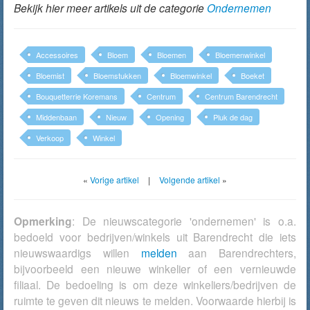
Bekijk hier meer artikels uit de categorie
Ondernemen
Accessoires
Bloem
Bloemen
Bloemenwinkel
Bloemist
Bloemstukken
Bloemwinkel
Boeket
Bouquetterrie Koremans
Centrum
Centrum Barendrecht
Middenbaan
Nieuw
Opening
Pluk de dag
Verkoop
Winkel
«
Vorige artikel
|
Volgende artikel
»
Opmerking
: De nieuwscategorie 'ondernemen' is o.a.
bedoeld voor bedrijven/winkels uit Barendrecht die iets
nieuwswaardigs willen
melden
aan Barendrechters,
bijvoorbeeld een nieuwe winkelier of een vernieuwde
filiaal. De bedoeling is om deze winkeliers/bedrijven de
ruimte te geven dit nieuws te melden. Voorwaarde hierbij is