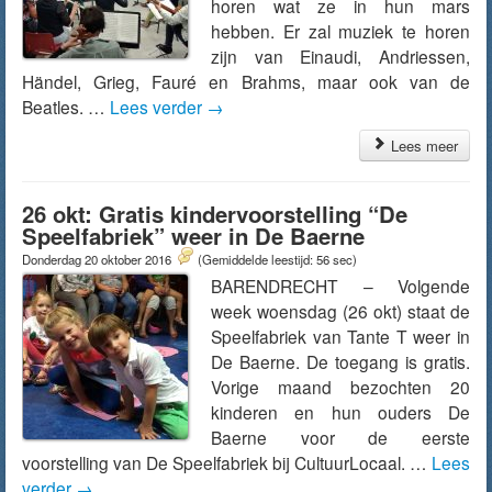
horen wat ze in hun mars
hebben. Er zal muziek te horen
zijn van Einaudi, Andriessen,
Händel, Grieg, Fauré en Brahms, maar ook van de
Beatles. …
Lees verder
→
Lees meer
26 okt: Gratis kindervoorstelling “De
Speelfabriek” weer in De Baerne
Donderdag 20 oktober 2016
(Gemiddelde leestijd: 56 sec)
BARENDRECHT – Volgende
week woensdag (26 okt) staat de
Speelfabriek van Tante T weer in
De Baerne. De toegang is gratis.
Vorige maand bezochten 20
kinderen en hun ouders De
Baerne voor de eerste
voorstelling van De Speelfabriek bij CultuurLocaal. …
Lees
verder
→