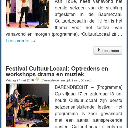
van ToBe, heeft vanavond het
eerste seizoen van de stichting
afgesloten in de Baernezaal.
CultuurLocaal in de lift! “dit is het
thema voor het festival van
vanavond en morgen (programma). “CultuurLocaal zit …
Lees verder
→
Lees meer
Festival CultuurLocaal: Optredens en
workshops drama en muziek
Vrijdag 27 mei 2016
(Gemiddelde leestijd: 2 min, 56 sec)
BARENDRECHT – [Programma]
Op vrijdag 17 en zaterdag 18 juni
houdt CultuurLocaal zijn eerste
seizoensafsluitende festival. Het
programma is zeer gevarieerd
met een aantal aansprekende
gasten. CultuurLocaal is trots op