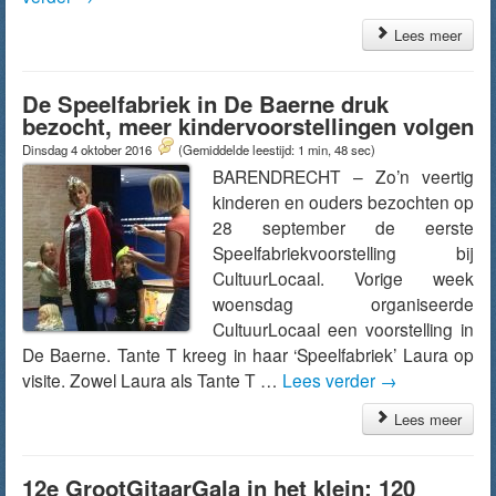
Lees meer
De Speelfabriek in De Baerne druk
bezocht, meer kindervoorstellingen volgen
Dinsdag 4 oktober 2016
(Gemiddelde leestijd: 1 min, 48 sec)
BARENDRECHT – Zo’n veertig
kinderen en ouders bezochten op
28 september de eerste
Speelfabriekvoorstelling bij
CultuurLocaal. Vorige week
woensdag organiseerde
CultuurLocaal een voorstelling in
De Baerne. Tante T kreeg in haar ‘Speelfabriek’ Laura op
visite. Zowel Laura als Tante T …
Lees verder
→
Lees meer
12e GrootGitaarGala in het klein: 120