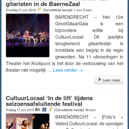
gitaristen in de BaerneZaal
Dinsdag 21 juni 2016
(Gemiddelde leestijd: 1 min, 9 sec)
BARENDRECHT – Het 12e
GrootGitaarGala is een
bijzondere editie bij
CultuurLocaal. Dit jaarlijks
terugkerend gitaarfestijn is
inmiddels een begrip in de regio
geworden. Na 11 uitvoeringen in
Theater het Kruispunt is het door de verbouwing van het
theater niet mogelijk …
Lees verder
→
Lees meer
CultuurLocaal ‘In de lift’ tijdens
seizoensafsluitende festival
Vrijdag 17 juni 2016
(Gemiddelde leestijd: 49 sec)
BARENDRECHT – [Foto’s +
Video] CultuurLocaal, de opvolger