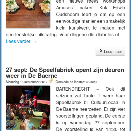
een nieuwe reeks workshops
Amuses maken. Kok Edwin
Oudshoorn leert je om op een
eenvoudige manier een smakelijk
klein kunstwerk te maken met
een feestelijke uitstraling. Voor diegene die diabetes of …
Lees verder
→
Lees meer
27 sept: De Speelfabriek opent zijn deuren
weer in De Baerne
Maandag 18 september 2017
(Gemiddelde leestijd: 43 sec)
BARENDRECHT – Ook dit
seizoen zal Tante T weer haar
Speelfabriek bij CultuurLocaal in
De Baerne neerzetten. Er zijn vier
voorstellingen gepland. De eerste
is op woensdag 27 september.
De voorstelling is van 14:30 tot