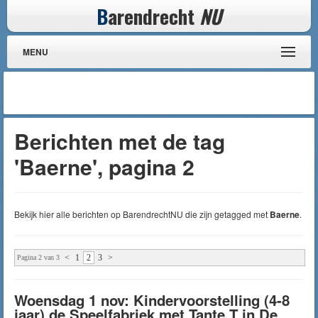
B
arendrecht
NU
MENU
Berichten met de tag
'Baerne', pagina 2
Bekijk hier alle berichten op BarendrechtNU die zijn getagged met
Baerne
.
<
1
2
3
>
Pagina 2 van 3
Woensdag 1 nov: Kindervoorstelling (4-8
jaar) de Speelfabriek met Tante T in De