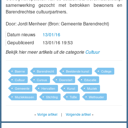
samenwerking gezocht met betrokken bewoners en
Barendrechtse cultuurpartners.
Door:
Jordi Menheer
(Bron: Gemeente Barendrecht)
Datum nieuws
13/01/16
Gepubliceerd
13/01/16 19:53
Bekijk hier meer artikels uit de categorie
Cultuur
Baerne
Barendrecht
Beeldende kunst
College
Cultuur
Cursus
Doorstart
Educatie
Gemeente
Hervatten
Kunst
Muziek
Muzieklessen
Stichting
ToBe
Wethouder
«
Vorige artikel
|
Volgende artikel
»