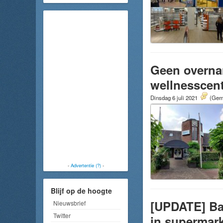
Geen overna
wellnesscen
Dinsdag 6 juli 2021
(Gemi
-
Advertentie (?)
-
Blijf op de hoogte
[UPDATE] Bak
Nieuwsbrief
Twitter
in supermark