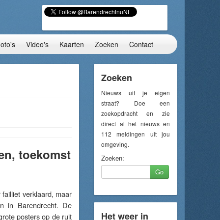
oto's
Video's
Kaarten
Zoeken
Contact
Zoeken
Nieuws uit je eigen
straat? Doe een
zoekopdracht en zie
direct al het nieuws en
112 meldingen uit jou
omgeving.
ten, toekomst
Zoeken:
Go
lliet verklaard, maar
n in Barendrecht. De
Het weer in
ote posters op de ruit