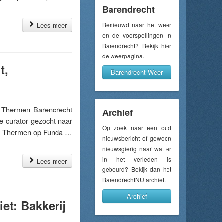
Barendrecht
Lees meer
Benieuwd naar het weer
en de voorspellingen in
Barendrecht? Bekijk hier
de weerpagina.
t,
Barendrecht Weer
 Thermen Barendrecht
Archief
de curator gezocht naar
Op zoek naar een oud
 de Thermen op Funda …
nieuwsbericht of gewoon
nieuwsgierig naar wat er
in het verleden is
Lees meer
gebeurd? Bekijk dan het
BarendrechtNU archief.
Archief
et: Bakkerij