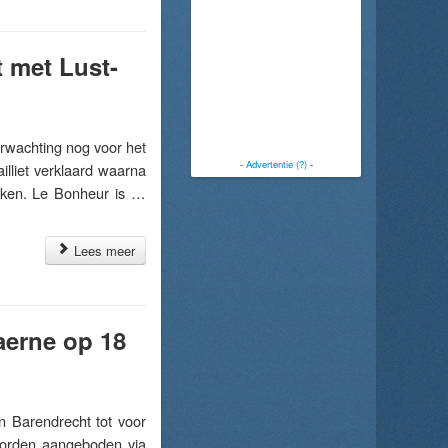
 met Lust-
achting nog voor het
-
Advertentie (?)
-
lliet verklaard waarna
aken. Le Bonheur is …
Lees meer
Baerne op 18
 Barendrecht tot voor
 worden aangeboden via