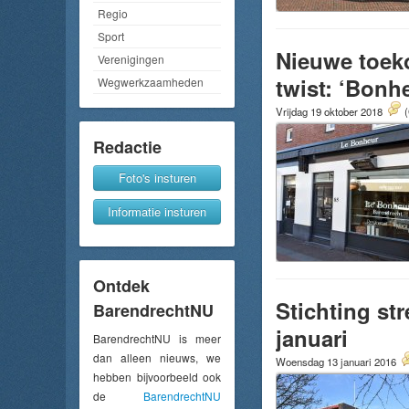
Regio
Sport
Nieuwe toeko
Verenigingen
twist: ‘Bonh
Wegwerkzaamheden
Vrijdag 19 oktober 2018
(
Redactie
Foto's insturen
Informatie insturen
Ontdek
Stichting st
BarendrechtNU
januari
BarendrechtNU is meer
dan alleen nieuws, we
Woensdag 13 januari 2016
hebben bijvoorbeeld ook
de
BarendrechtNU