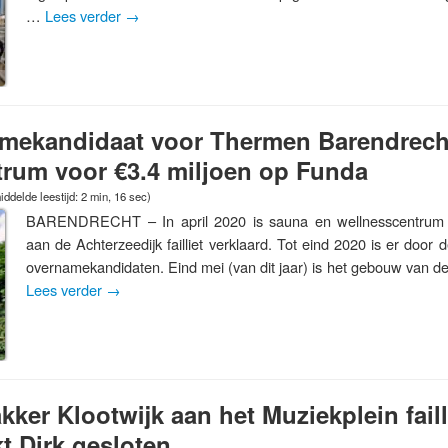
…
Lees verder
→
mekandidaat voor Thermen Barendrech
trum voor €3.4 miljoen op Funda
ddelde leestijd: 2 min, 16 sec)
BARENDRECHT – In april 2020 is sauna en wellnesscentrum
aan de Achterzeedijk failliet verklaard. Tot eind 2020 is er door 
overnamekandidaten. Eind mei (van dit jaar) is het gebouw van
Lees verder
→
ker Klootwijk aan het Muziekplein failli
t Dirk gesloten