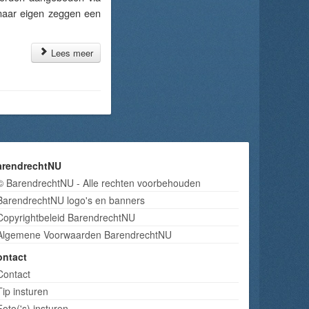
 naar eigen zeggen een
Lees meer
arendrechtNU
© BarendrechtNU - Alle rechten voorbehouden
BarendrechtNU logo's en banners
Copyrightbeleid BarendrechtNU
Algemene Voorwaarden BarendrechtNU
ontact
Contact
Tip insturen
Foto('s) insturen