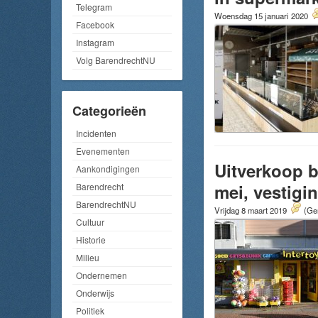
Telegram
Woensdag 15 januari 2020
Facebook
Instagram
Volg BarendrechtNU
Categorieën
Incidenten
Evenementen
Uitverkoop bi
Aankondigingen
mei, vestigin
Barendrecht
BarendrechtNU
Vrijdag 8 maart 2019
(Gem
Cultuur
Historie
Milieu
Ondernemen
Onderwijs
Politiek