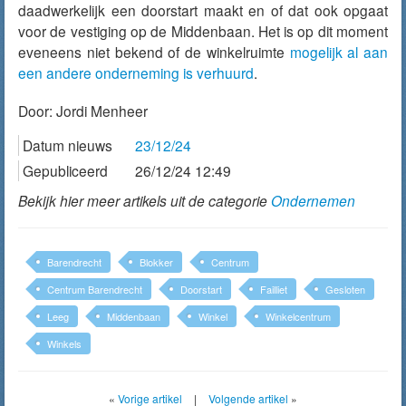
daadwerkelijk een doorstart maakt en of dat ook opgaat
voor de vestiging op de Middenbaan. Het is op dit moment
eveneens niet bekend of de winkelruimte
mogelijk al aan
een andere onderneming is verhuurd
.
Door:
Jordi Menheer
Datum nieuws
23/12/24
Gepubliceerd
26/12/24 12:49
Bekijk hier meer artikels uit de categorie
Ondernemen
Barendrecht
Blokker
Centrum
Centrum Barendrecht
Doorstart
Failliet
Gesloten
Leeg
Middenbaan
Winkel
Winkelcentrum
Winkels
«
Vorige artikel
|
Volgende artikel
»