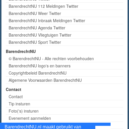
BarendrechtNU 112 Meldingen Twitter
BarendrechtNU Weer Twitter
BarendrechtNU Inbraak Meldingen Twitter
BarendrechtNU Agenda Twitter
BarendrechtNU Vliegtuigen Twitter
BarendrechtNU Sport Twitter
BarendrechtNU
© BarendrechtNU - Alle rechten voorbehouden
BarendrechtNU logo's en banners
Copyrightbeleid BarendrechtNU
Algemene Voorwaarden BarendrechtNU
Contact
Contact
Tip insturen
Foto('s) insturen
Evenement aanmelden
Informatie aanvragen adverteren
BarendrechtNU.nl maakt gebruikt van