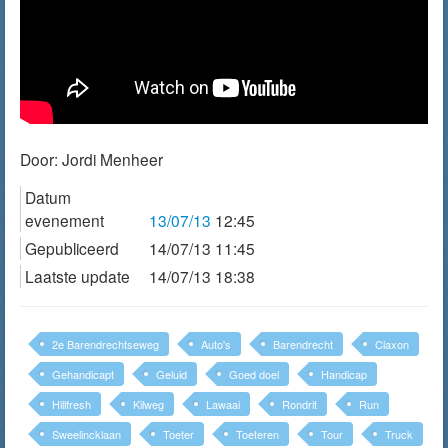
Door:
Jordi Menheer
Datum
evenement
13/07/13
12:45
Gepubliceerd
14/07/13 11:45
Laatste update
14/07/13 18:38
2e Barendrechtseweg
Auto's
Barendrecht
Claxon
Gehandicapt
Geluid
Goed doel
Handicap
Hillfresh
Kilweg
Lawaai
Rondrit
Run
Sweelincklaan
Toeter
Toeteren
Tour
Truck