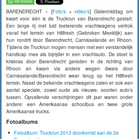
BARENDRECHT – [
Foto’s
+
video’s
]
Gistermiddag
om
kwart voor één is de Truckrun van Barendrecht gestart.
Een lange rij met luid toeterende vrachtwagens vertrok
vanaf het terrein van Hillfresh (Gebroken Meeldijk) aan
hun rondrit door Barendrecht, Carnisselande en Rhoon.
Tijdens de Truckrun mogen mensen met een verstandelijk
handicap mee als bijrijder in een vrachtauto. De stoet is
kriskras door Barendrecht gereden in de richting van
Rhoon en kwam via andere wegen dwars door
Carnisselande/Barendrecht weer terug op het Hillfresh
terrein. Naast de bekende vrachtwagens zaten er ook een
aantal speciale, zowel oude als nieuwe, soorten auto’s
tussen. Opvallende verschijningen dit jaar waren onder
andere: een Amerikaanse schoolbus en twee grote
Amerikaanse trucks.
Fotoalbums
Fotoalbum: Truckrun 2013 doorkomst aan de 2e