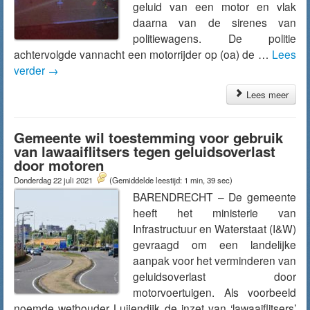
geluid van een motor en vlak
daarna van de sirenes van
politiewagens. De politie
achtervolgde vannacht een motorrijder op (oa) de …
Lees
verder
→
Lees meer
Gemeente wil toestemming voor gebruik
van lawaaiflitsers tegen geluidsoverlast
door motoren
Donderdag 22 juli 2021
(Gemiddelde leestijd: 1 min, 39 sec)
BARENDRECHT – De gemeente
heeft het ministerie van
Infrastructuur en Waterstaat (I&W)
gevraagd om een landelijke
aanpak voor het verminderen van
geluidsoverlast door
motorvoertuigen. Als voorbeeld
noemde wethouder Luijendijk de inzet van ‘lawaaiflitsers’