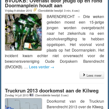
BVODKB: Overlast door jeugd op en rond
Doormanplein houdt aan
Vrijdag 9 oktober 2015
(Gemiddelde leestijd: 3 min, 6 sec)
BARENDRECHT – Drie weken
geleden moest een 15-jarige
jongen worden overgebracht
naar het ziekenhuis na een
alcoholvergiftiging te hebben
opgelopen. Het voorval vond
plaats op het Doormanplein. Het
incident kwam echter niet onverwacht voor de
bewonersvereniging Oude Dorpskern Barendrecht
(BVODKB). …
Lees verder
→
Lees meer
Truckrun 2013 doorkomst aan de Kilweg
Zondag 14 juli 2013
(Gemiddelde leestijd: 5 sec)
Doorkomst van de Truckrun
Barendrecht 2013 over de Kilweg.