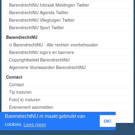
BarendrechtNU Inbraak Meldingen Twitter
BarendrechtNU Agenda Twitter
BarendrechtNU Vliegtuigen Twitter
BarendrechtNU Sport Twitter
BarendrechtNU
© BarendrechtNU - Alle rechten voorbehouden
BarendrechtNU logo's en banners
Copyrightbeleid BarendrechtNU
Algemene Voorwaarden BarendrechtNU
Contact
Contact
Tip insturen
Foto('s) insturen
Evenement aanmelden
Informatie aanvragen adverteren
BarendrechtNU.nl maakt gebruikt van
OK!
cookies
Lees meer