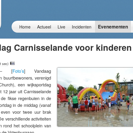
Evenementen
Home
Actueel
Live
Incidenten
dag Carnisselande voor kinderen
1 sec
)
 – [
Foto’s
]
Vandaag
n buurtbewoners, verenigd
hurch), een wijksportdag
t 12 jaar uit Carnisselande
de fikse regenbuien in de
ortdag in de middag (vanaf
 even voor twee uur brak
e verschillende activiteiten
 rond het schoolplein van
 de Vrijenburgaan.