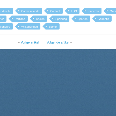
endrecht
Carnisselande
Contact
EDC
Kinderen
Onde
zier
Portland
Spelen
Sportdag
Sporten
Vakantie
ijenburg
Wijksportdag
Zomer
«
Vorige artikel
|
Volgende artikel
»