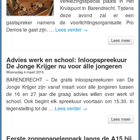
verkiezingsspecial plaats in Het
Kruispunt in Barendrecht. Tijdens
deze avond zal er een
gastspreker namens de voorlichtingsorganisatie Pro
Demos te gast zijn. …
Lees verder
→
Lees meer
Advies werk en school: Inloopspreekuur
De Jonge Krijger nu voor álle jongeren
Woensdag 4 maart 2015
BARENDRECHT – De gratis inloopspreekuren van De
Jonge Krijger zijn vanaf maart voor álle jongeren tussen
de 16 en 27 jaar die graag advies willen over werk of
school. Ook begint elk spreekuur voortaan om 15.30. In
tegenstelling tot de …
Lees verder
→
Lees meer
Eerste zonnepanelenpark langs de A15 bij