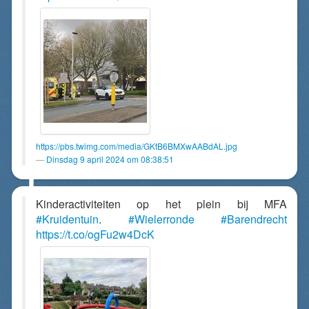
https://pbs.twimg.com/media/GKtB6BMXwAABdAL.jpg
Dinsdag 9 april 2024 om 08:38:51
Kinderactiviteiten op het plein bij MFA
#Kruidentuin
.
#Wielerronde
#Barendrecht
https://t.co/ogFu2w4DcK