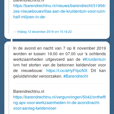
https://barendrechtnu.nl/nieuws/barendrecht/31956/
zes-nieuwbouwvillas-aan-de-kruidentuin-voor-ruim-
half-miljoen-in-de-
Vrijdag 13 december 2019 om 15:16:22
In de avond en nacht van 7 op 8 november 2019
worden er tussen 19.00 en 07.00 uur 's ochtends
werkzaamheden uitgevoerd aan de
#Kruidentuin
ivm het storten van de betonnen keldervloer voor
de nieuwbouw:
https://t.co/aHyFlipcNX
Dit kan
geluidshinder veroorzaken.
#Barendrecht
Barendrechtnu.nl
https://barendrechtnu.nl/vergunningen/5042/ontheffi
ng-apv-voor-werkzaamheden-in-de-avondnacht-
voor-aanleg-keldervloer-