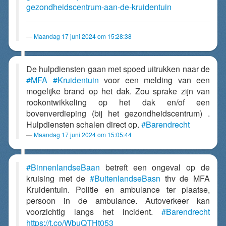
gezondheidscentrum-aan-de-kruidentuin
Maandag 17 juni 2024 om 15:28:38
De hulpdiensten gaan met spoed uitrukken naar de
#MFA
#Kruidentuin
voor een melding van een
mogelijke brand op het dak. Zou sprake zijn van
rookontwikkeling op het dak en/of een
bovenverdieping (bij het gezondheidscentrum) .
Hulpdiensten schalen direct op.
#Barendrecht
Maandag 17 juni 2024 om 15:05:44
#BinnenlandseBaan
betreft een ongeval op de
kruising met de
#BuitenlandseBasn
thv de MFA
Kruidentuin. Politie en ambulance ter plaatse,
persoon in de ambulance. Autoverkeer kan
voorzichtig langs het incident.
#Barendrecht
https://t.co/WbuQTHt053