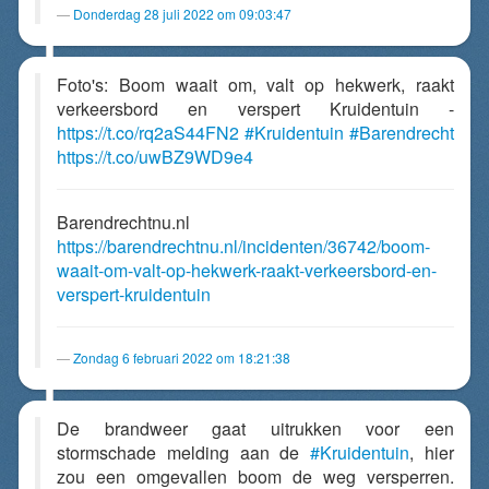
Donderdag 28 juli 2022 om 09:03:47
Foto's: Boom waait om, valt op hekwerk, raakt
verkeersbord en verspert Kruidentuin -
https://t.co/rq2aS44FN2
#Kruidentuin
#Barendrecht
https://t.co/uwBZ9WD9e4
Barendrechtnu.nl
https://barendrechtnu.nl/incidenten/36742/boom-
waait-om-valt-op-hekwerk-raakt-verkeersbord-en-
verspert-kruidentuin
Zondag 6 februari 2022 om 18:21:38
De brandweer gaat uitrukken voor een
stormschade melding aan de
#Kruidentuin
, hier
zou een omgevallen boom de weg versperren.